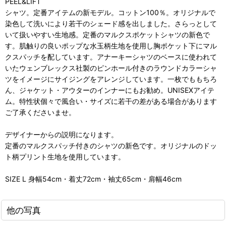
PEEL&LIFT
シャツ。定番アイテムの新モデル。コットン100％。オリジナルで
染色して洗いにより若干のシェード感を出しました。さらっとして
いて扱いやすい生地感。定番のマルクスポケットシャツの新色で
す。肌触りの良いポップな水玉柄生地を使用し胸ポケット下にマル
クスパッチを配しています。アナーキーシャツのベースに使われて
いたウェンブレックス社製のピンホール付きのラウンドカラーシャ
ツをイメージにサイジングをアレンジしています。一枚でももちろ
ん、ジャケット・アウターのインナーにもお勧め。UNISEXアイテ
ム。特性状個々で風合い・サイズに若干の差がある場合があります
ご了承くださいませ。
デザイナーからの説明になります。
定番のマルクスパッチ付きのシャツの新色です。オリジナルのドッ
ト柄プリント生地を使用しています。
SIZE L 身幅54cm・着丈72cm・袖丈65cm・肩幅46cm
他の写真