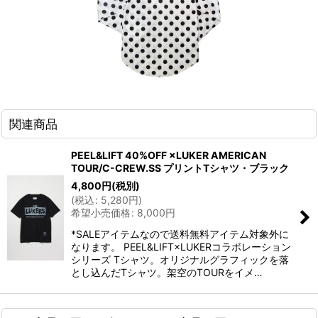
関連商品
PEEL&LIFT 40%OFF ×LUKER AMERICAN
TOUR/C-CREW.SS プリントTシャツ・ブラック
4,800
円
(税別)
(
税込
:
5,280
円
)
希望小売価格
:
8,000
円
*SALEアイテムなので送料無料アイテム対象外に
なります。 PEEL&LIFT×LUKERコラボレーション
シリーズ Tシャツ。オリジナルグラフィックを落
とし込んだTシャツ。架空のTOURをイメ…