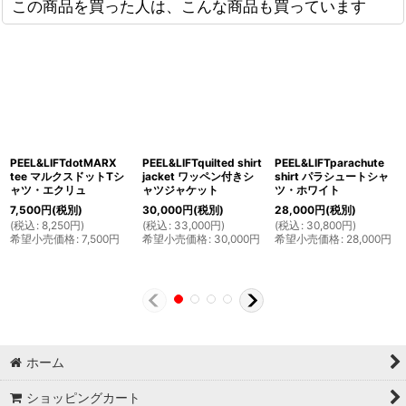
この商品を買った人は、こんな商品も買っています
PEEL&LIFTdotMARX
PEEL&LIFTquilted shirt
PEEL&LIFTparachute
tee マルクスドットTシ
jacket ワッペン付きシ
shirt パラシュートシャ
ャツ・エクリュ
ャツジャケット
ツ・ホワイト
7,500
円
(税別)
30,000
円
(税別)
28,000
円
(税別)
(
税込
:
8,250
円
)
(
税込
:
33,000
円
)
(
税込
:
30,800
円
)
希望小売価格
:
7,500
円
希望小売価格
:
30,000
円
希望小売価格
:
28,000
円
ホーム
ショッピングカート