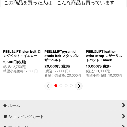
この商品を買った人は、こんな商品も買っています
PEEL&LIFTnylon belt ロ
PEEL&LIFTpyramid
PEEL&LIFT leather
ングベルト・イエロー
studs belt スタッズレ
wrist strap レザーリス
ザーベルト
トバンド・black
2,500
円
(税別)
20,000
円
(税別)
10,000
円
(税別)
(
税込
:
2,750
円
)
希望小売価格
:
2,500
円
(
税込
:
22,000
円
)
(
税込
:
11,000
円
)
希望小売価格
:
20,000
円
希望小売価格
:
10,000
円
ホーム
ショッピングカート