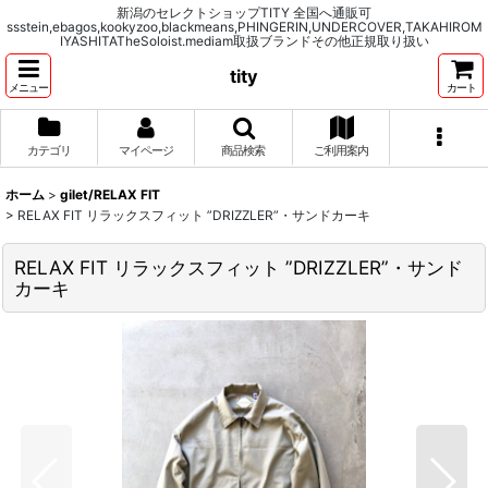
新潟のセレクトショップTITY 全国へ通販可
ssstein,ebagos,kookyzoo,blackmeans,PHINGERIN,UNDERCOVER,TAKAHIROM
IYASHITATheSoloist.mediam取扱ブランドその他正規取り扱い
tity
メニュー
カート
カテゴリ
マイページ
商品検索
ご利用案内
ホーム
>
gilet/RELAX FIT
>
RELAX FIT リラックスフィット ”DRIZZLER”・サンドカーキ
RELAX FIT リラックスフィット ”DRIZZLER”・サンド
カーキ