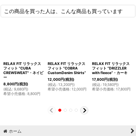
この商品を買った人は、こんな商品も買っています
RELAX FIT リラックス
RELAX FIT リラックス
RELAX FIT リラックス
フィット ”CUBA
フィット ”COBRA
フィット ”DRIZZLER
CREWSWEAT"・ネイビ
CustomDenim Shirts”
with fleece”・カーキ
ー
12,000
円
(税別)
17,800
円
(税別)
8,800
円
(税別)
(
税込
:
13,200
円
)
(
税込
:
19,580
円
)
(
税込
:
9,680
円
)
希望小売価格
:
12,000
円
希望小売価格
:
17,800
円
希望小売価格
:
8,800
円
ホーム