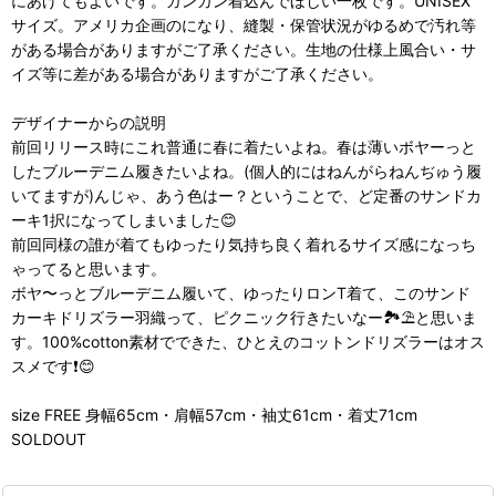
にあげてもよいです。ガンガン着込んでほしい一枚です。UNISEX
サイズ。アメリカ企画のになり、縫製・保管状況がゆるめで汚れ等
がある場合がありますがご了承ください。生地の仕様上風合い・サ
イズ等に差がある場合がありますがご了承ください。
デザイナーからの説明
前回リリース時にこれ普通に春に着たいよね。春は薄いボヤーっと
したブルーデニム履きたいよね。(個人的にはねんがらねんぢゅう履
いてますが)んじゃ、あう色はー？ということで、ど定番のサンドカ
ーキ1択になってしまいました😊
前回同様の誰が着てもゆったり気持ち良く着れるサイズ感になっち
ゃってると思います。
ボヤ〜っとブルーデニム履いて、ゆったりロンT着て、このサンド
カーキドリズラー羽織って、ピクニック行きたいなー🏞️⛱️と思いま
す。100%cotton素材でできた、ひとえのコットンドリズラーはオス
スメです❗😊
size FREE 身幅65cm・肩幅57cm・袖丈61cm・着丈71cm
SOLDOUT