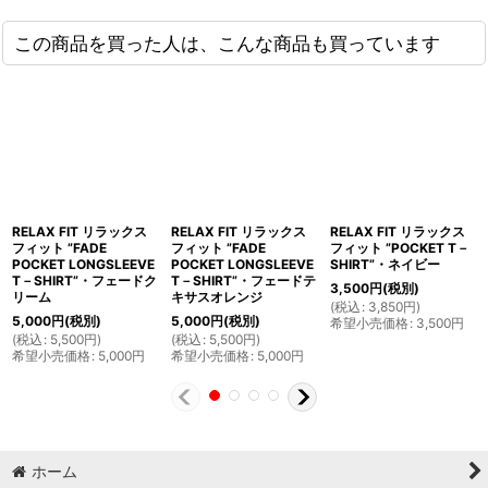
この商品を買った人は、こんな商品も買っています
RELAX FIT リラックス
RELAX FIT リラックス
RELAX FIT リラックス
フィット ”FADE
フィット ”FADE
フィット ”POCKET T－
POCKET LONGSLEEVE
POCKET LONGSLEEVE
SHIRT”・ネイビー
T－SHIRT”・フェードク
T－SHIRT”・フェードテ
3,500
円
(税別)
リーム
キサスオレンジ
(
税込
:
3,850
円
)
5,000
円
(税別)
5,000
円
(税別)
希望小売価格
:
3,500
円
(
税込
:
5,500
円
)
(
税込
:
5,500
円
)
希望小売価格
:
5,000
円
希望小売価格
:
5,000
円
ホーム