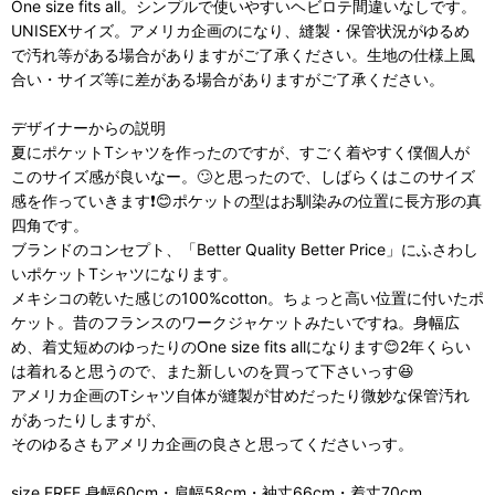
One size fits all。シンプルで使いやすいヘビロテ間違いなしです。
UNISEXサイズ。アメリカ企画のになり、縫製・保管状況がゆるめ
で汚れ等がある場合がありますがご了承ください。生地の仕様上風
合い・サイズ等に差がある場合がありますがご了承ください。
デザイナーからの説明
夏にポケットTシャツを作ったのですが、すごく着やすく僕個人が
このサイズ感が良いなー。🙄と思ったので、しばらくはこのサイズ
感を作っていきます❗😊ポケットの型はお馴染みの位置に長方形の真
四角です。
ブランドのコンセプト、「Better Quality Better Price」にふさわし
いポケットTシャツになります。
メキシコの乾いた感じの100%cotton。ちょっと高い位置に付いたポ
ケット。昔のフランスのワークジャケットみたいですね。身幅広
め、着丈短めのゆったりのOne size fits allになります😊2年くらい
は着れると思うので、また新しいのを買って下さいっす😆
アメリカ企画のTシャツ自体が縫製が甘めだったり微妙な保管汚れ
があったりしますが、
そのゆるさもアメリカ企画の良さと思ってくださいっす。
size FREE 身幅60cm・肩幅58cm・袖丈66cm・着丈70cm