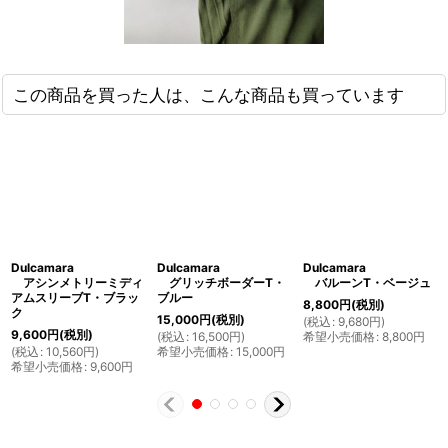
この商品を買った人は、こんな商品も買っています
Dulcamara
Dulcamara
Dulcamara
アシンメトリーミディ
グリッチボーダーT・
バルーンT・ベージュ
アムスリーブT・ブラッ
ブルー
8,800
円
(税別)
ク
15,000
円
(税別)
(
税込
:
9,680
円
)
9,600
円
(税別)
(
税込
:
16,500
円
)
希望小売価格
:
8,800
円
(
税込
:
10,560
円
)
希望小売価格
:
15,000
円
希望小売価格
:
9,600
円