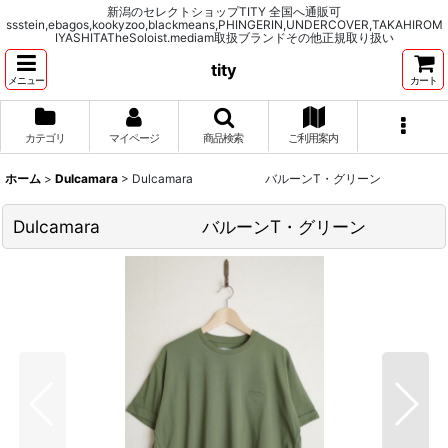
新潟のセレクトショップTITY 全国へ通販可
ssstein,ebagos,kookyzoo,blackmeans,PHINGERIN,UNDERCOVER,TAKAHIROM
IYASHITATheSoloist.mediam取扱ブランドその他正規取り扱い
tity
メニュー
カート
カテゴリ
マイページ
商品検索
ご利用案内
ホーム
>
Dulcamara
>
Dulcamara バルーンT・グリーン
Dulcamara バルーンT・グリーン