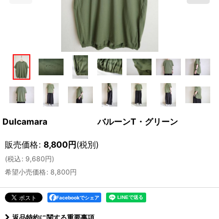
Dulcamara バルーンT・グリーン
販売価格
:
8,800
円
(税別)
(
税込
:
9,680
円
)
希望小売価格
:
8,800
円
Facebookでシェア
返品特約に関する重要事項