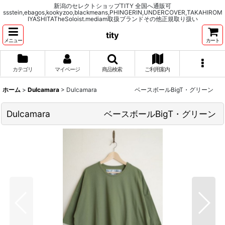
新潟のセレクトショップTITY 全国へ通販可
ssstein,ebagos,kookyzoo,blackmeans,PHINGERIN,UNDERCOVER,TAKAHIROM
IYASHITATheSoloist.mediam取扱ブランドその他正規取り扱い
tity
メニュー
カート
カテゴリ
マイページ
商品検索
ご利用案内
ホーム
>
Dulcamara
>
Dulcamara ベースボールBigT・グリーン
Dulcamara ベースボールBigT・グリーン