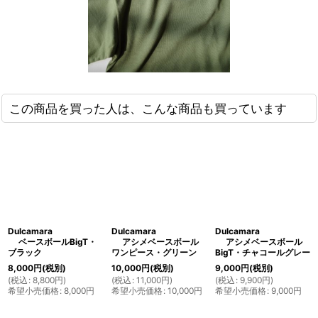
この商品を買った人は、こんな商品も買っています
Dulcamara
Dulcamara
Dulcamara
ベースボールBigT・
アシメベースボール
アシメベースボール
ブラック
ワンピース・グリーン
BigT・チャコールグレー
8,000
円
(税別)
10,000
円
(税別)
9,000
円
(税別)
(
税込
:
8,800
円
)
(
税込
:
11,000
円
)
(
税込
:
9,900
円
)
希望小売価格
:
8,000
円
希望小売価格
:
10,000
円
希望小売価格
:
9,000
円