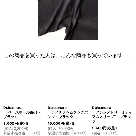
この商品を買った人は、こんな商品も買っています
Dulcamara
Dulcamara
Dulcamara
ベースボールBigT・
チノチノヘムタックパ
アシンメトリーミディ
ブラック
ンツ・ブラック
アムスリーブT・ブラッ
ク
8,000
円
(税別)
19,000
円
(税別)
9,600
円
(税別)
(
税込
:
8,800
円
)
(
税込
:
20,900
円
)
希望小売価格
:
8,000
円
希望小売価格
:
19,000
円
(
税込
:
10,560
円
)