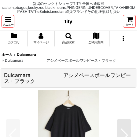
新潟のセレクトショップTITY 全国へ通販可
ssstein,ebagos,kookyzoo,blackmeans,PHINGERIN,UNDERCOVER,TAKAHIROM
IYASHITATheSoloist.mediam取扱ブランドその他正規取り扱い
tity
メニュー
カート
カテゴリ
マイページ
商品検索
ご利用案内
ホーム
>
Dulcamara
>
Dulcamara アシメベースボールワンピース・ブラック
Dulcamara アシメベースボールワンピー
ス・ブラック