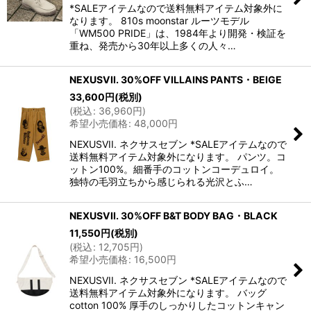
*SALEアイテムなので送料無料アイテム対象外に
なります。 810s moonstar ルーツモデル
「WM500 PRIDE」は、1984年より開発・検証を
重ね、発売から30年以上多くの人々…
NEXUSVII. 30%OFF VILLAINS PANTS・BEIGE
33,600
円
(税別)
(
税込
:
36,960
円
)
希望小売価格
:
48,000
円
NEXUSVII. ネクサスセブン *SALEアイテムなので
送料無料アイテム対象外になります。 パンツ。コ
ットン100%。細番手のコットンコーデュロイ。
独特の毛羽立ちから感じられる光沢とふ…
NEXUSVII. 30%OFF B&T BODY BAG・BLACK
11,550
円
(税別)
(
税込
:
12,705
円
)
希望小売価格
:
16,500
円
NEXUSVII. ネクサスセブン *SALEアイテムなので
送料無料アイテム対象外になります。 バッグ
cotton 100% 厚手のしっかりしたコットンキャン