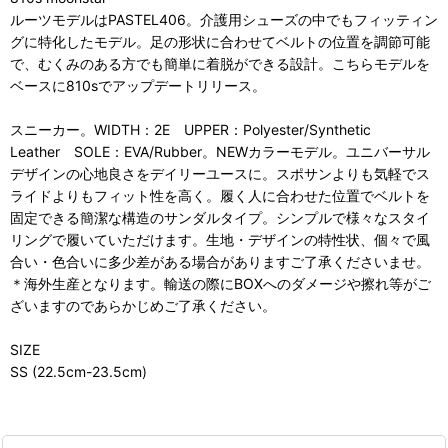
ルーツモデルはPASTEL406。介護用シューズの中でもフィッティン
グに特化したモデル。足の形状に合わせてベルトの位置を調節可能
で、むくみのある方でも簡単に着脱ができる設計。こちらモデルを
ベースに810sでアップデートリリース。
スニーカー。WIDTH：2E UPPER：Polyester/Synthetic
Leather SOLE：EVA/Rubber。NEWカラーモデル。ユニバーサル
デザインの心地良さをデイリーユースに。スポサンよりも気軽でス
ライドよりもフィット性を高く。履く人に合わせた位置でベルトを
固定できる簡潔な構造のサンダルタイプ。シンプルで様々なスタイ
リングで履いていただけます。生地・デザインの特性状、個々で風
合い・色合いに多少差がある場合がありますご了承くださいませ。
＊海外生産となります。輸送の際にBOXへのダメージや擦れ等がご
ざいますのであらかじめご了承ください。
SIZE
SS (22.5cm-23.5cm)