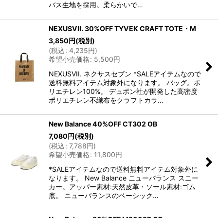
バス生地を採用。柔らかいで…
NEXUSVII. 30%OFF TYVEK CRAFT TOTE・M
3,850
円
(税別)
(
税込
:
4,235
円
)
希望小売価格
:
5,500
円
NEXUSVII. ネクサスセブン *SALEアイテムなので
送料無料アイテム対象外になります。 バッグ。ポ
リエチレン100%。 デュポン社が開発した高密度
ポリエチレン不織布をクラフトカラ…
New Balance 40%OFF CT302 OB
7,080
円
(税別)
(
税込
:
7,788
円
)
希望小売価格
:
11,800
円
*SALEアイテムなので送料無料アイテム対象外に
なります。 New Balance ニューバランス スニー
カー。アッパー素材:天然皮革・ソール素材:ゴム
底。 ニューバランスのベーシック…