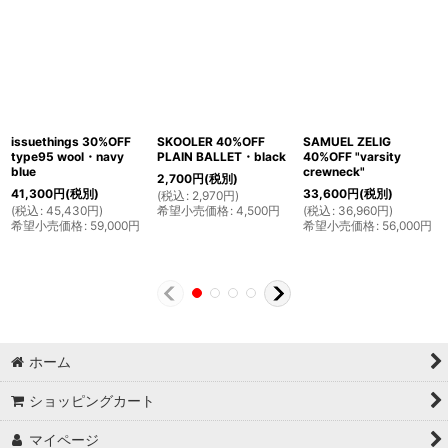
issuethings 30%OFF
SKOOLER 40%OFF
SAMUEL ZELIG
type95 wool・navy
PLAIN BALLET・black
40%OFF "varsity
blue
crewneck"
2,700
円
(税別)
41,300
円
(税別)
33,600
円
(税別)
(
税込
:
2,970
円
)
(
税込
:
45,430
円
)
希望小売価格
:
4,500
円
(
税込
:
36,960
円
)
希望小売価格
:
59,000
円
希望小売価格
:
56,000
円
ホーム
ショッピングカート
マイページ