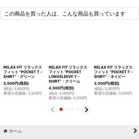
この商品を買った人は、こんな商品も買っています
RELAX FIT リラックス
RELAX FIT リラックス
RELAX FIT リラックス
フィット ”POCKET T－
フィット ”POCKET
フィット ”POCKET T－
SHIRT”・グリーン
LONGSLEEVE T－
SHIRT”・ネイビー
SHIRT”・クリーム
3,500
円
(税別)
3,500
円
(税別)
4,500
円
(税別)
(
税込
:
3,850
円
)
(
税込
:
3,850
円
)
希望小売価格
:
3,500
円
(
税込
:
4,950
円
)
希望小売価格
:
3,500
円
希望小売価格
:
4,500
円
ホーム