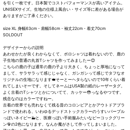
を引く一枚です。日本製でコストパフォーマンスが高いアイテム。
UNISEXサイズ。生地の仕様上風合い・サイズ等に差がある場合が
ありますがご了承ください。
size XL 身幅63cm・肩幅58cm・袖丈22cm・着丈70cm
SOLDOUT
デザイナーからの説明
あわせかたが良くわからなくて、ポロシャツは着れないので、鹿の
子生地の普通の丸首Tシャツを作ってみましたー😊
こちらの鹿の子は通常の鹿の子より大きく、ちょっと厚地になって
まして、サラサラって感じじゃなく、ガシガシって感じでタフなオ
リジナルの生地になります🐖そーとーヘタらないので10年くらい着
れてしまいそーです。そしてネームはUSA製の紙のレーザータグ。
よく古着のTシャツとかについてて、カッケー😳っなるやつです。
残念なのはカラーですねー。
古着の世界でも売れなくて残る昔のコロンビアとかアウトドアブラ
ンドで使われる、いわゆるデッドストックカラーのうすいパープル
っぽいネイビー🐳と、医療っぽい手術服みたいなピーコックグリー
ン🦚の2色になります。なんか魔がさして作ってしまいました。