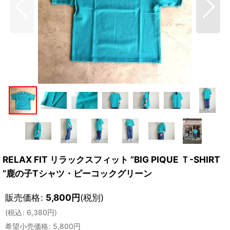
RELAX FIT リラックスフィット ”BIG PIQUE Ｔ-SHIRT
”鹿の子Tシャツ・ピーコックグリーン
販売価格
:
5,800
円
(税別)
(
税込
:
6,380
円
)
希望小売価格
:
5,800
円