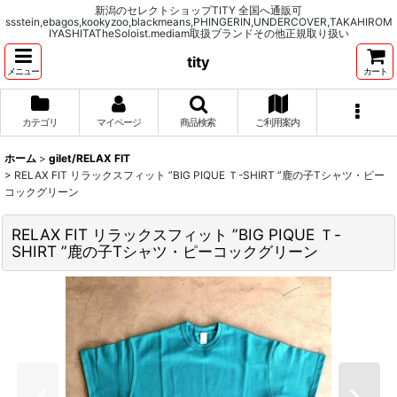
新潟のセレクトショップTITY 全国へ通販可
ssstein,ebagos,kookyzoo,blackmeans,PHINGERIN,UNDERCOVER,TAKAHIROM
IYASHITATheSoloist.mediam取扱ブランドその他正規取り扱い
tity
メニュー
カート
カテゴリ
マイページ
商品検索
ご利用案内
ホーム
>
gilet/RELAX FIT
>
RELAX FIT リラックスフィット ”BIG PIQUE Ｔ-SHIRT ”鹿の子Tシャツ・ピー
コックグリーン
RELAX FIT リラックスフィット ”BIG PIQUE Ｔ-
SHIRT ”鹿の子Tシャツ・ピーコックグリーン