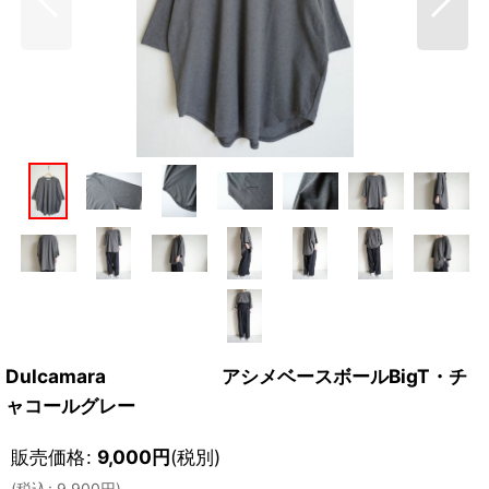
Dulcamara アシメベースボールBigT・チ
ャコールグレー
販売価格
:
9,000
円
(税別)
(
税込
:
9,900
円
)