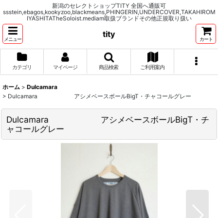
新潟のセレクトショップTITY 全国へ通販可
ssstein,ebagos,kookyzoo,blackmeans,PHINGERIN,UNDERCOVER,TAKAHIROM
IYASHITATheSoloist.mediam取扱ブランドその他正規取り扱い
tity
メニュー
カート
カテゴリ
マイページ
商品検索
ご利用案内
ホーム
>
Dulcamara
>
Dulcamara アシメベースボールBigT・チャコールグレー
Dulcamara アシメベースボールBigT・チ
ャコールグレー