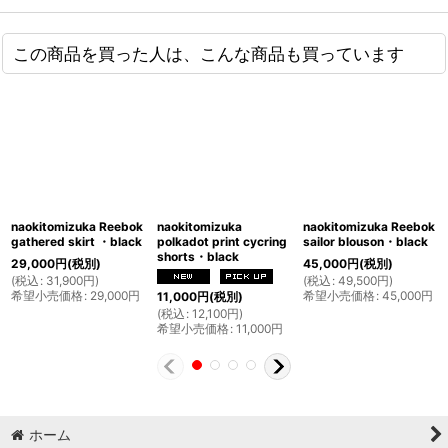
この商品を買った人は、こんな商品も買っています
naokitomizuka Reebok
naokitomizuka
naokitomizuka Reebok
gathered skirt ・black
polkadot print cycring
sailor blouson・black
shorts・black
29,000
円
(税別)
45,000
円
(税別)
(
税込
:
31,900
円
)
(
税込
:
49,500
円
)
希望小売価格
:
29,000
円
希望小売価格
:
45,000
円
11,000
円
(税別)
(
税込
:
12,100
円
)
希望小売価格
:
11,000
円
ホーム