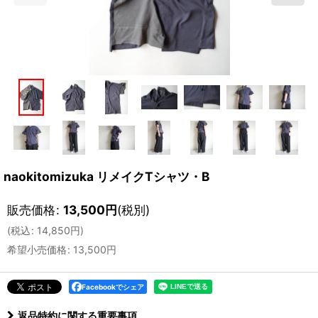
naokitomizuka リメイクTシャツ・B
販売価格
:
13,500
円
(税別)
(
税込
:
14,850
円
)
希望小売価格
:
13,500
円
Facebookでシェア
返品特約に関する重要事項