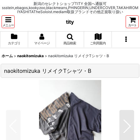
新潟のセレクトショップTITY 全国へ通販可
ssstein,ebagos,kookyzoo,blackmeans,PHINGERIN,UNDERCOVER,TAKAHIROM
IYASHITATheSoloist.mediam取扱ブランドその他正規取り扱い
tity
メニュー
カート
カテゴリ
マイページ
商品検索
ご利用案内
ホーム
>
naokitomizuka
>
naokitomizuka リメイクTシャツ・B
naokitomizuka リメイクTシャツ・B