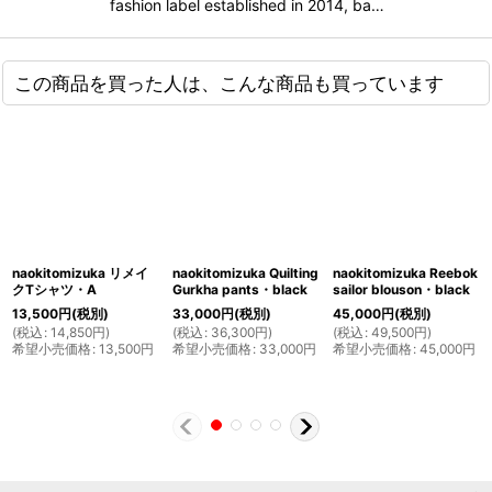
fashion label established in 2014, ba…
この商品を買った人は、こんな商品も買っています
naokitomizuka リメイ
naokitomizuka Quilting
naokitomizuka Reebok
クTシャツ・A
Gurkha pants・black
sailor blouson・black
13,500
円
(税別)
33,000
円
(税別)
45,000
円
(税別)
(
税込
:
14,850
円
)
(
税込
:
36,300
円
)
(
税込
:
49,500
円
)
希望小売価格
:
13,500
円
希望小売価格
:
33,000
円
希望小売価格
:
45,000
円