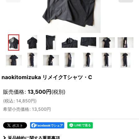
naokitomizuka リメイクTシャツ・C
販売価格
:
13,500
円
(税別)
(
税込
:
14,850
円
)
希望小売価格
:
13,500
円
Facebookでシェア
返品特約に関する重要事項