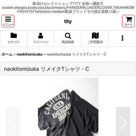
新潟のセレクトショップTITY 全国へ通販可
ssstein,ebagos,kookyzoo,blackmeans,PHINGERIN,UNDERCOVER,TAKAHIROM
IYASHITATheSoloist.mediam取扱ブランドその他正規取り扱い
tity
メニュー
カート
カテゴリ
マイページ
商品検索
ご利用案内
ホーム
>
naokitomizuka
>
naokitomizuka リメイクTシャツ・C
naokitomizuka リメイクTシャツ・C