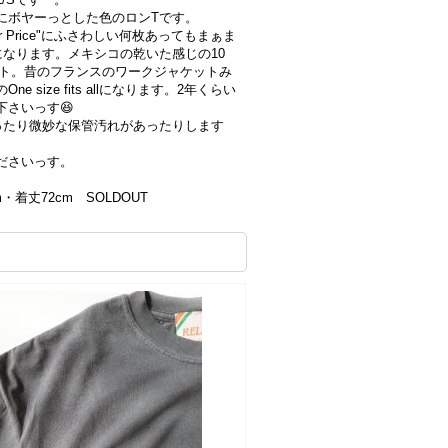
にボヤーっとした色のロンTです。
tter Price"にふさわしい何枚あってもまぁま
なります。メキシコの乾いた感じの10
ケット。昔のフランスのワークジャケットみ
size fits allになります。2年くらい
さいっす😆
ったり微妙な保管汚れがあったりします
ださいっす。
cm・着丈72cm SOLDOUT