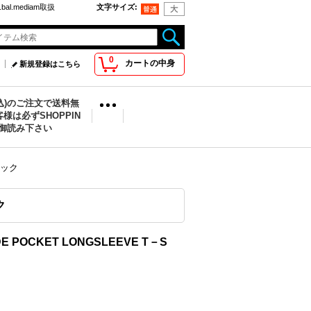
bal.mediam取扱
文字サイズ
:
0
カートの中身
新規登録はこちら
税込)のご注文で送料無
様は必ずSHOPPIN
を御読み下さい
ラック
ク
 POCKET LONGSLEEVE T－S