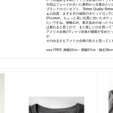
今回はフェードがきいた最初から古着みたい
ブランドのコンセプト、"Better Quality Be
ぁの品質、まずまずの値段のポケットロンTに
0%cotton。ちょっと高い位置に付いたポ
たいですね。身幅広め、着丈短めのゆったりのOne 
は着れると思うので、また新しいのを買って下
アメリカ企画のTシャツ自体が縫製が甘めだ
が、
そのゆるさもアメリカ企画の良さと思ってく
size FREE 身幅62cm・肩幅57cm・袖丈68