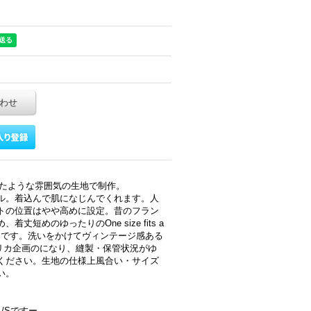
わせ
したような雰囲気の生地で制作。
ル。着込んで肌になじんでくれます。人
トの位置はやや高めに設定。昔のフラン
短めのゆったりのOne size fits a
しです。洗いをかけてヴィンテージ感ある
メリカ企画のになり、縫製・保管状況がゆ
ください。生地の仕様上風合い・サイズ
い。
/Sですー。