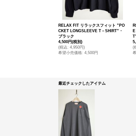
RELAX FIT リラックスフィット ”PO
R
CKET LONGSLEEVE T－SHIRT”・
E
ブラック
4,500円
(税別)
5
(
税込
:
4,950円
)
(
希望小売価格
:
4,500円
最近チェックしたアイテム