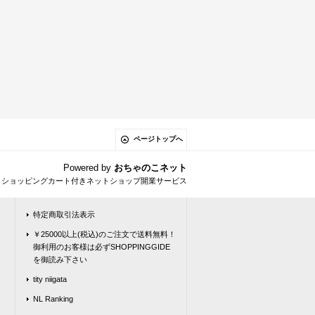
ページトップへ
Powered by
おちゃのこネット
とショッピングカート付きネットショップ開業サービス
特定商取引法表示
￥25000以上(税込)のご注文で送料無料！
御利用のお客様は必ずSHOPPINGGIDE
を御読み下さい
tity niigata
NL Ranking