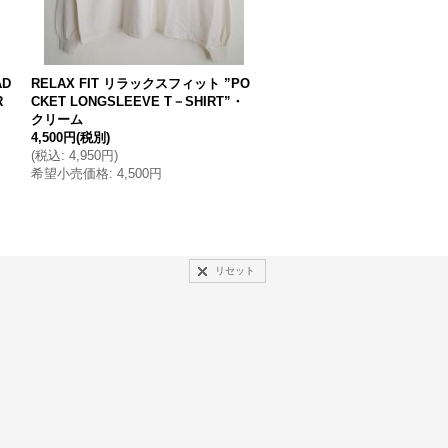
AD
RELAX FIT リラックスフィット ”PO
RELAX FIT リラックスフィッ
R
CKET LONGSLEEVE T－SHIRT”・
CKET LONGSLEEVE T－SH
クリーム
アッシュグレー
4,500円
(税別)
4,500円
(税別)
(
税込
:
4,950円
)
(
税込
:
4,950円
)
希望小売価格
:
4,500円
希望小売価格
:
4,500円
リセット