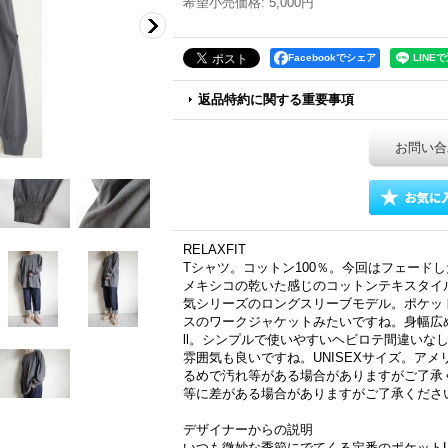
希望小売価格
:
5,000円
Facebookでシェア
返品特約に関する重要事項
お問い合
RELAXFIT
Tシャツ。コットン100％。今回はフェード
メキシコの乾いた感じのコットンテキスタイ
気シリーズのロングスリーブモデル。ポケッ
スのワークジャケットみたいですね。身幅広め、着丈
ll。シンプルで使いやすいヘビロテ間違いな
雰囲気も良いですね。UNISEXサイズ。ア
るめで汚れ等がある場合がありますがご了承
等に差がある場合がありますがご了承くださ
デザイナーからの説明
いつも微妙な季節にでてくる定番のポケットL