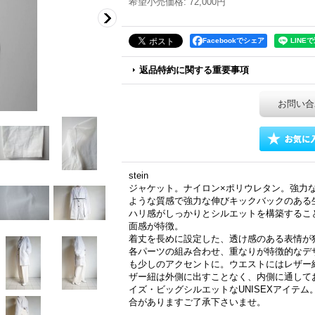
希望小売価格
:
72,000円
Facebookでシェア
返品特約に関する重要事項
お問い合
stein
ジャケット。ナイロン×ポリウレタン。強力
ような質感で強力な伸びキックバックのある
ハリ感がしっかりとシルエットを構築するこ
面感が特徴。
着丈を長めに設定した、透け感のある表情が
各パーツの組み合わせ、重なりが特徴的なデ
も少しのアクセントに。ウエストにはレザー
ザー紐は外側に出すことなく、内側に通して
イズ・ビッグシルエットなUNISEXアイテ
合がありますご了承下さいませ。