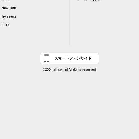
New Items
tity select
LINK
スマートフォンサイト
©2004 air co., ltd All rights reserved.