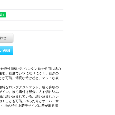
わせ
な伸縮性特殊ポリウレタン糸を使用し紙の
生地。軽量でシワになりにくく、経糸の
とが可能。適度な透け感と、マットな表
独特なロンググジャケット。後ろ身頃の
ザイン。後ろ肩付け部分に入る切れ込み
紐が縫い込まれている。縫い込まれたレ
おくことも可能。ゆったりとオーバーサ
ム。生地の特性上若干サイズに差が出る場