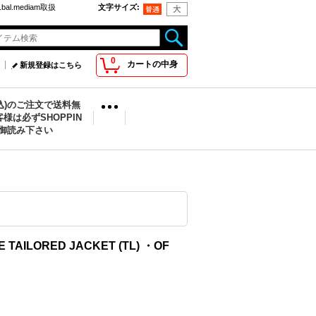
bal.mediam取扱
文字サイズ
:
0
カートの中身
新規登録はこちら
税込)のご注文で送料無
様は必ずSHOPPIN
を御読み下さい
E TAILORED JACKET (TL) ・OF