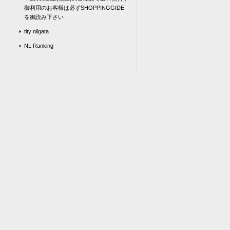
御利用のお客様は必ずSHOPPINGGIDE
を御読み下さい
tity niigata
NL Ranking