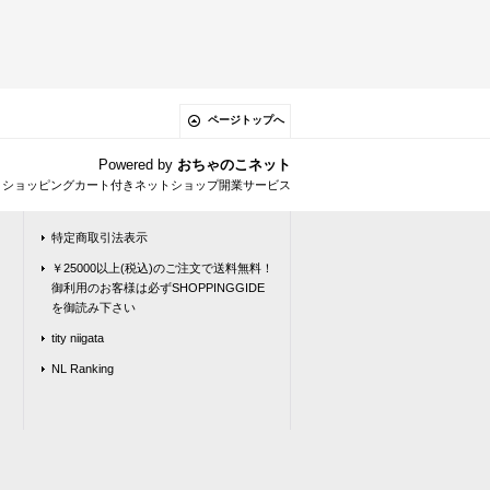
ページトップへ
Powered by
おちゃのこネット
とショッピングカート付きネットショップ開業サービス
特定商取引法表示
￥25000以上(税込)のご注文で送料無料！
御利用のお客様は必ずSHOPPINGGIDE
を御読み下さい
tity niigata
NL Ranking