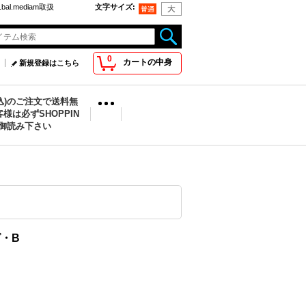
bal.mediam取扱
文字サイズ
:
0
カートの中身
新規登録はこちら
税込)のご注文で送料無
様は必ずSHOPPIN
を御読み下さい
グ・B