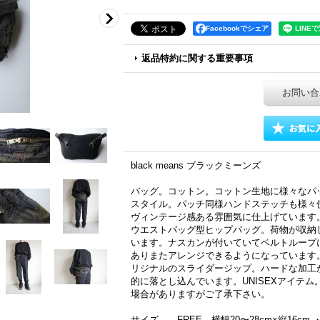
Facebookでシェア
返品特約に関する重要事項
お問い合
black means ブラックミーンズ
バッグ。コットン。コットン生地に様々なパ
スタイル。パッチ同様ハンドステッチも様々
ヴィンテージ感ある雰囲気に仕上げています
ウエストバッグ型ヒップバッグ。荷物が収納
います。ナスカンが付いていてベルトループ
ありまたアレンジできるようになっています
リジナルのスライダージップ。ハードな加工
的に落とし込んでいます。UNISEXアイテ
場合がありますがご了承下さい。
サイズ FREE 横幅20〜28cm×縦16cm ・