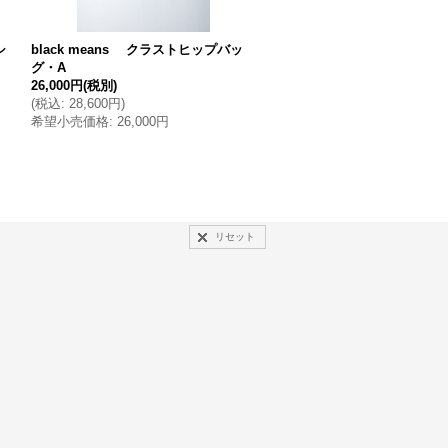
シ
black means クラストヒップバッ
black means レザーク
グ・A
プロン
26,000円
(税別)
42,000円
(税別)
(
税込
:
28,600円
)
(
税込
:
46,200円
)
希望小売価格
:
26,000円
希望小売価格
:
42,000円
リセット