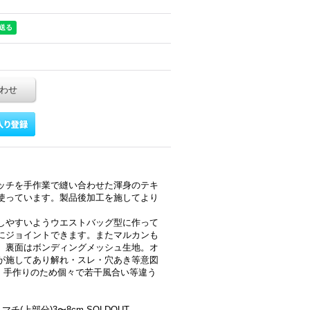
わせ
ッチを手作業で縫い合わせた渾身のテキ
使っています。製品後加工を施してより
。
しやすいようウエストバッグ型に作って
にジョイントできます。またマルカンも
。裏面はボンディングメッシュ生地。オ
が施してあり解れ・スレ・穴あき等意図
ム。手作りのため個々で若干風合い等違う
マチ(上部分)3〜8cm SOLDOUT