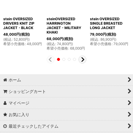
stein OVERSIZED
steinOVERSIZED
stein OVERSIZED
DRIVERS KNIT ZIP
HARRINGTON
SINGLE BREASTED
JACKET・BLACK
JACKET・MILITARY
LONG JACKET
KHAKI
48,000
円
(税別)
79,000
円
(税別)
68,000
円
(税別)
(
税込
:
52,800
円
)
(
税込
:
86,900
円
)
希望小売価格
:
48,000
円
(
税込
:
74,800
円
)
希望小売価格
:
79,000
円
希望小売価格
:
68,000
円
ホーム
ショッピングカート
マイページ
お気に入り
最近チェックしたアイテム