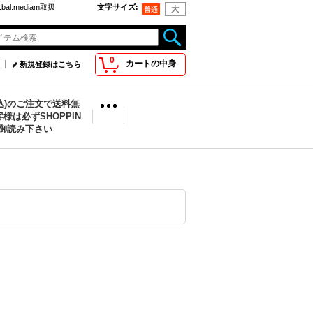
bal.mediam取扱
文字サイズ
:
0
カートの中身
新規登録はこちら
税込)のご注文で送料無
様は必ずSHOPPIN
を御読み下さい