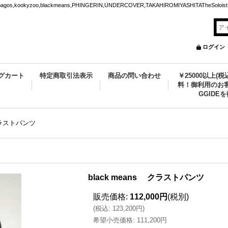
ookyzoo,blackmeans,PHINGERIN,UNDERCOVER,TAKAHIROMIYASHITATheSoloist.
ログイン
グカート
特定商取引法表示
商品の問い合わせ
￥25000以上(
料！御利用のお客
GGIDE
 クラストパンツ
black means クラストパンツ
販売価格
:
112,000円
(税別)
(
税込
:
123,200円
)
希望小売価格
:
111,200円