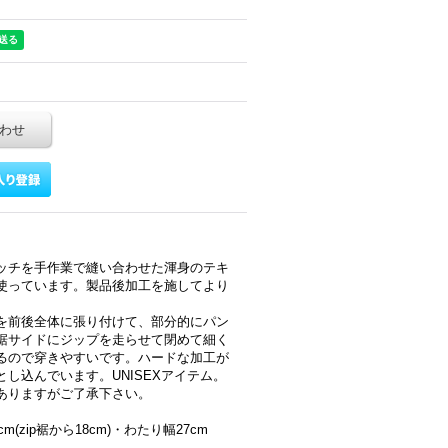
わせ
ッチを手作業で縫い合わせた渾身のテキ
使っています。製品後加工を施してより
。
を前後全体に張り付けて、部分的にパン
裾サイドにジップを走らせて閉めて細く
るので穿きやすいです。ハードな加工が
し込んでいます。UNISEXアイテム。
ありますがご了承下さい。
m(zip裾から18cm)・わたり幅27cm