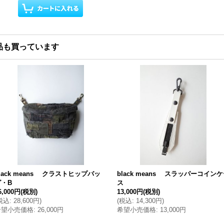
品も買っています
lack means クラストヒップバッ
black means スラッパーコイン
グ・B
ス
6,000円
(税別)
13,000円
(税別)
税込
:
28,600円
)
(
税込
:
14,300円
)
希望小売価格
:
26,000円
希望小売価格
:
13,000円