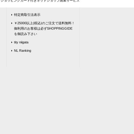
とショッピングカート付きネットショップ開業サービス
特定商取引法表示
￥25000以上(税込)のご注文で送料無料！
御利用のお客様は必ずSHOPPINGGIDE
を御読み下さい
tity niigata
NL Ranking