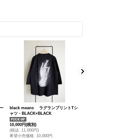
ケー
black means ラグランプリントTシ
black means サークルラ
ャツ・BLACK×BLACK
49,000円
(税別)
(
税込
:
53,900円
)
10,000円
(税別)
希望小売価格
:
49,000円
(
税込
:
11,000円
)
希望小売価格
:
10,000円