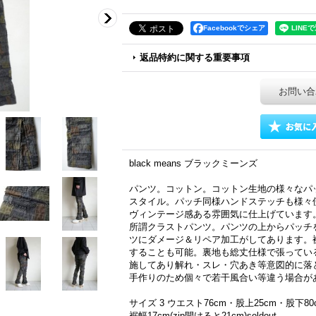
Facebookでシェア
返品特約に関する重要事項
お問い合
black means ブラックミーンズ
パンツ。コットン。コットン生地の様々なパ
スタイル。パッチ同様ハンドステッチも様々
ヴィンテージ感ある雰囲気に仕上げています
所謂クラストパンツ。パンツの上からパッチ
ツにダメージ＆リペア加工がしてあります。
することも可能。裏地も総丈仕様で張ってい
施してあり解れ・スレ・穴あき等意図的に落と
手作りのため個々で若干風合い等違う場合が
サイズ 3 ウエスト76cm・股上25cm・股下80c
裾幅17cm(zip開けると21cm)soldout