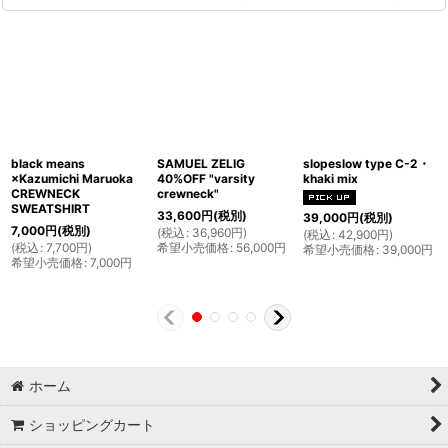
black means
SAMUEL ZELIG
slopeslow type C-2・
×Kazumichi Maruoka
40%OFF "varsity
khaki mix
CREWNECK
crewneck"
SWEATSHIRT
33,600
円
(税別)
39,000
円
(税別)
7,000
円
(税別)
(
税込
:
36,960
円
)
(
税込
:
42,900
円
)
(
税込
:
7,700
円
)
希望小売価格
:
56,000
円
希望小売価格
:
39,000
円
希望小売価格
:
7,000
円
ホーム
ショッピングカート