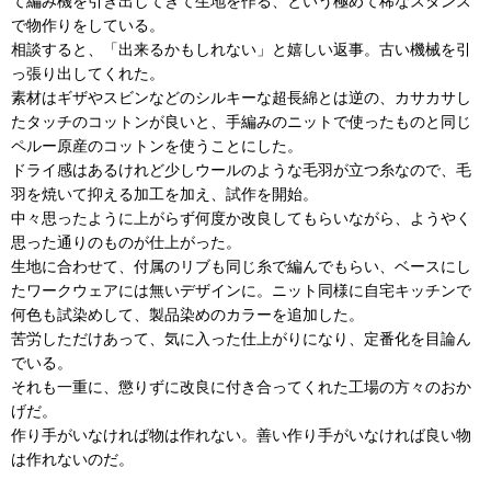
て編み機を引き出してきて生地を作る、という極めて稀なスタンス
で物作りをしている。
相談すると、「出来るかもしれない」と嬉しい返事。古い機械を引
っ張り出してくれた。
素材はギザやスビンなどのシルキーな超長綿とは逆の、カサカサし
たタッチのコットンが良いと、手編みのニットで使ったものと同じ
ペルー原産のコットンを使うことにした。
ドライ感はあるけれど少しウールのような毛羽が立つ糸なので、毛
羽を焼いて抑える加工を加え、試作を開始。
中々思ったように上がらず何度か改良してもらいながら、ようやく
思った通りのものが仕上がった。
生地に合わせて、付属のリブも同じ糸で編んでもらい、ベースにし
たワークウェアには無いデザインに。ニット同様に自宅キッチンで
何色も試染めして、製品染めのカラーを追加した。
苦労しただけあって、気に入った仕上がりになり、定番化を目論ん
でいる。
それも一重に、懲りずに改良に付き合ってくれた工場の方々のおか
げだ。
作り手がいなければ物は作れない。善い作り手がいなければ良い物
は作れないのだ。