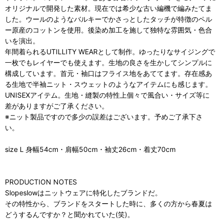
オリジナルで開発した素材。現在では希少な古い編機で編みたてま
した。ウールのようなバルキーでかさっとしたタッチが特徴のペル
ー原産のコットンを使用。後染め加工を施して独特な雰囲気・色合
いを演出。
年間着られるUTILLITY WEARとして制作。ゆったりなサイジングで
一枚でもレイヤーでも使えます。生地の良さを生かしてシンプルに
構成しています。首元・袖口はフライス地をあててます。存在感あ
る生地で半袖ニット・スウェットのようなアイテムにも感じます。
UNISEXアイテム。生地・縫製の特性上個々で風合い・サイズ等に
差がありますがご了承ください。
※ニット製品ですので多少の誤差はございます。予めご了承下さ
い。
size L 身幅54cm・肩幅50cm・袖丈26cm・着丈70cm
PRODUCTION NOTES
Slopeslowはニットウェアに特化したブランドだ。
その特性から、ブランドをスタートした時に、多くの方から春夏は
どうするんですか？と聞かれていた(笑)。