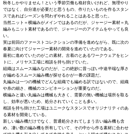
秋冬しかやりません！という季節労働も格好良いけれど、無理やり
ではなく、自分達が必要だと思うもの、作りたいものを作るスタン
スであればシーズンを問わずやれることはあると思った。
当然ニット＝横編みがメインではあるのだが、ジャージー素材＝丸
編みもニット素材であるので、ジャージーのアイテムをやっても良
い。
実は前回のファーストコレクションの準備を進めながら、既に次の
春夏に向けてジャージー素材の開発を進めていたのである。
最初に進めていたのがこの素材。古着のとあるワークウェアをヒン
トに、メリヤス工場に相談を持ち掛けていた。
組織はスムース編みなのだが、この絶妙に昔っぽい中途半端な厚さ
が編めるスムース編み機が探せるかが一番の課題だ。
丸編みは一つの機械でどんな組織でも編める訳ではないので、組織
や糸の細さ、機械のコンビネーションが重要なのだ。
横編みと違い丸編みは機械も大きく、需要の無い機械は場所を取る
し、効率が悪いため、処分されていくことも多い。
相談を持ち掛けた工場はユニークなスタンスでオリジナリティのあ
る素材を開発している。
新しい編み機だけでなく、普通処分されてしまう古い編み機も含
め、凄い数の編み機を所有していて、その中から作る素材に合わせ