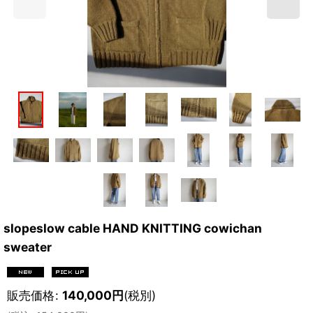
slopeslow cable HAND KNITTING cowichan
sweater
販売価格
:
140,000
円
(税別)