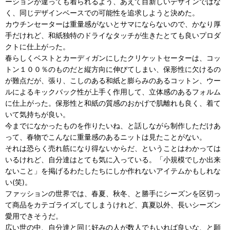
ーションが違っても着られるよう、あえて目新しいデザインではな
く、同じデザインベースでの可能性を追求しようと決めた。
カウチンセーターは重量感がないとサマにならないので、かなり厚
手だけれど、和紙独特のドライなタッチが生きたとても良いプロダ
クトに仕上がった。
春らしくベストとカーディガンにしたクリケットセーターは、コッ
トン１００％のものだと縦方向に伸びてしまい、保形性に欠けるの
が難点だが、張り、こしのある和紙と膨らみのあるコットン、ウー
ルによるキックバック性が上手く作用して、立体感のあるフォルム
に仕上がった。保形性と和紙の質感のおかげで肌離れも良く、着て
いて気持ちが良い。
今までになかったものを作りたいね、と話しながら制作しただけあ
って、春物でこんなに重量感のあるニットは見たことがない。
それは恐らく売れ筋になり得ないからだ、ということはわかっては
いるけれど、自分達はとても気に入っている。「小規模でしか出来
ないこと」を掲げるわたしたちにしか作れないアイテムかもしれな
い(笑)。
ファッションの世界では、春夏、秋冬、と勝手にシーズンを区切っ
て商品をカテゴライズしてしまうけれど、真夏以外、長いシーズン
愛用できそうだ。
広い世の中、自分達と同じ好みの人が数人でもいれば良いな、と願