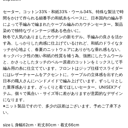
セーター。コットン33%・和紙33%・ウール34%。特殊な製法で時
間をかけて作られる細番手の和紙糸をベースに、日本国内の編み手
によって手編みで編まれたケーブル編みのカウチンセーター。製品
染めで独特なヴィンテージ感ある色合いに。
秋冬で人気のありましたカウチンの新モデル。手編みの良さを活か
す為、しっかりした肉感に仕上げているけれど、和紙のドライなタ
ッチが心地よく、春夏のニットウェアにありがちな垂れ感もない。
キックバック性の無い和紙の性質を補う為、強撚にしたラムウール
と、かさっとしたタッチのペルー原産のコットンをミックスして手
編み用の糸に仕立てています。フロントはジップ仕様でスライダー
にはレザーチャームをアクセントに。ケーブルの立体感を出すため
日本の職人さんにハンドメイドで編み上げています。ずっしりとし
た重厚感あります。ざっくりと着てほしいセーター。UNISEXアイ
テム。個々で風合い・サイズ等に差がありますが意図的なデザイン
になります。
※ニット製品ですので、多少の誤差はございます。予めご了承下さ
い。
size L 身幅62cm・裄丈80cm・着丈66cm