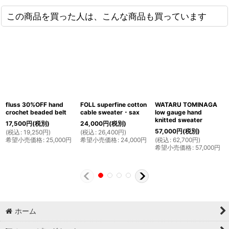
この商品を買った人は、こんな商品も買っています
fluss 30%OFF hand
FOLL superfine cotton
WATARU TOMINAGA
crochet beaded belt
cable sweater・sax
low gauge hand
knitted sweater
17,500
円
(税別)
24,000
円
(税別)
57,000
円
(税別)
(
税込
:
19,250
円
)
(
税込
:
26,400
円
)
希望小売価格
:
25,000
円
希望小売価格
:
24,000
円
(
税込
:
62,700
円
)
希望小売価格
:
57,000
円
ホーム