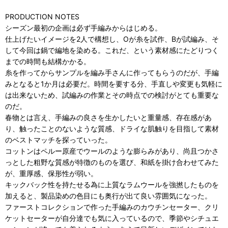
PRODUCTION NOTES
シーズン最初の企画は必ず手編みからはじめる。
仕上げたいイメージを2人で構想し、Oが糸を試作、Bが試編み、そ
して今回は鍋で編地を染める。これだ、という素材感にたどりつく
までの時間も結構かかる。
糸を作ってからサンプルを編み手さんに作ってもらうのだが、手編
みとなると1か月は必要だ。時間を要する分、手直しや変更も気軽に
は出来ないため、試編みの作業とその時点での検討がとても重要な
のだ。
春物とは言え、手編みの良さを生かしたいと重量感、存在感があ
り、触ったことのないような質感、ドライな肌触りを目指して素材
のベストマッチを探っていった。
コットンはペルー原産でウールのような膨らみがあり、尚且つかさ
っとした粗野な質感が特徴のものを選び、和紙を掛け合わせてみた
が、重厚感、保形性が弱い。
キックバック性を持たせる為に上質なラムウールを強撚したものを
加えると、製品染めの色目にも奥行が出て良い雰囲気になった。
ファーストコレクションで作った手編みのカウチンセーター、クリ
ケットセーターが自分達でも気に入っているので、季節やシチュエ