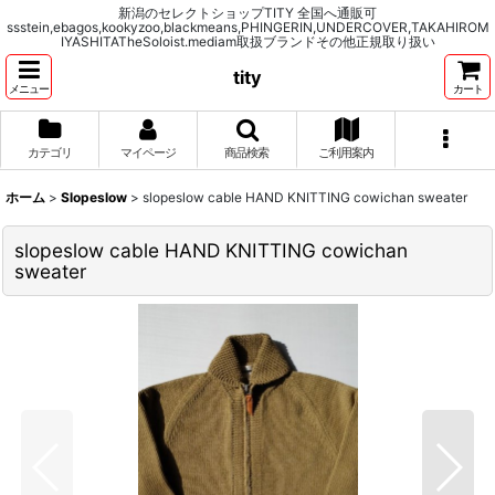
新潟のセレクトショップTITY 全国へ通販可
ssstein,ebagos,kookyzoo,blackmeans,PHINGERIN,UNDERCOVER,TAKAHIROM
IYASHITATheSoloist.mediam取扱ブランドその他正規取り扱い
tity
メニュー
カート
カテゴリ
マイページ
商品検索
ご利用案内
ホーム
>
Slopeslow
>
slopeslow cable HAND KNITTING cowichan sweater
slopeslow cable HAND KNITTING cowichan
sweater