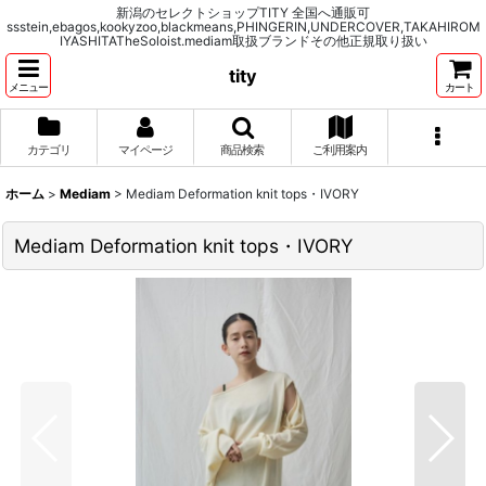
新潟のセレクトショップTITY 全国へ通販可
ssstein,ebagos,kookyzoo,blackmeans,PHINGERIN,UNDERCOVER,TAKAHIROM
IYASHITATheSoloist.mediam取扱ブランドその他正規取り扱い
tity
メニュー
カート
カテゴリ
マイページ
商品検索
ご利用案内
ホーム
>
Mediam
>
Mediam Deformation knit tops・IVORY
Mediam Deformation knit tops・IVORY