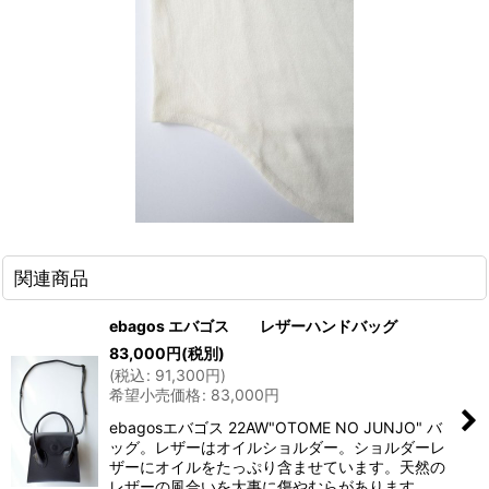
関連商品
ebagos エバゴス レザーハンドバッグ
83,000
円
(税別)
(
税込
:
91,300
円
)
希望小売価格
:
83,000
円
ebagosエバゴス 22AW"OTOME NO JUNJO" バ
ッグ。レザーはオイルショルダー。ショルダーレ
ザーにオイルをたっぷり含ませています。天然の
レザーの風合いを大事に傷やむらがあります。