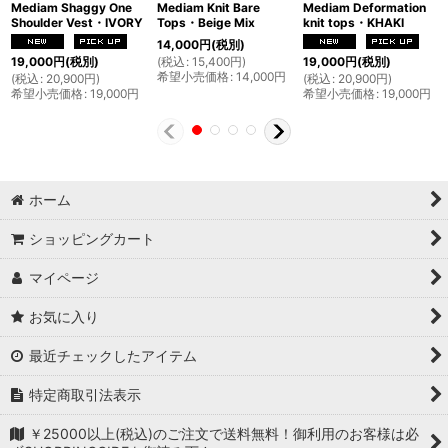
Mediam Shaggy One
Mediam Knit Bare
Mediam Deformation
Shoulder Vest・IVORY
Tops・Beige Mix
knit tops・KHAKI
14,000
円
(税別)
(
税込
:
15,400
円
)
19,000
円
(税別)
19,000
円
(税別)
希望小売価格
:
14,000
円
(
税込
:
20,900
円
)
(
税込
:
20,900
円
)
希望小売価格
:
19,000
円
希望小売価格
:
19,000
円
ホーム
ショッピングカート
マイページ
お気に入り
最近チェックしたアイテム
特定商取引法表示
￥25000以上(税込)のご注文で送料無料！御利用のお客様は必