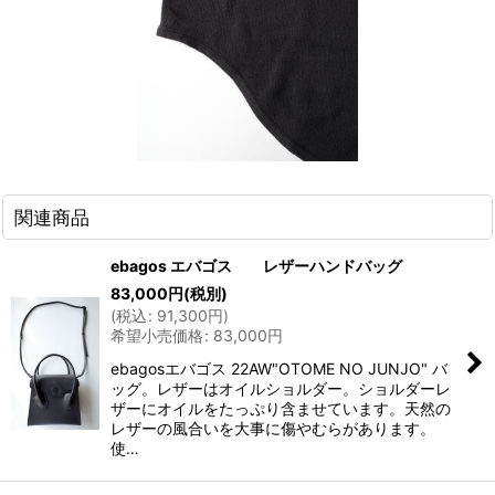
関連商品
ebagos エバゴス レザーハンドバッグ
83,000
円
(税別)
(
税込
:
91,300
円
)
希望小売価格
:
83,000
円
ebagosエバゴス 22AW"OTOME NO JUNJO" バ
ッグ。レザーはオイルショルダー。ショルダーレ
ザーにオイルをたっぷり含ませています。天然の
レザーの風合いを大事に傷やむらがあります。
使…