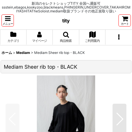
新潟のセレクトショップTITY 全国へ通販可
ssstein,ebagos,kookyzoo,blackmeans,PHINGERIN,UNDERCOVER,TAKAHIROM
IYASHITATheSoloist.mediam取扱ブランドその他正規取り扱い
tity
メニュー
カート
カテゴリ
マイページ
商品検索
ご利用案内
ホーム
>
Mediam
>
Mediam Sheer rib top・BLACK
Mediam Sheer rib top・BLACK