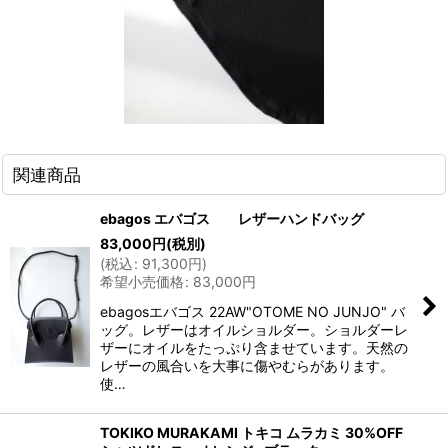
関連商品
ebagos エバゴス レザーハンドバッグ
83,000
円
(税別)
(
税込
:
91,300
円
)
希望小売価格
:
83,000
円
ebagosエバゴス 22AW"OTOME NO JUNJO" バ
ッグ。レザーはオイルショルダー。ショルダーレ
ザーにオイルをたっぷり含ませています。天然の
レザーの風合いを大事に傷やむらがあります。
使…
TOKIKO MURAKAMI トキコ ムラカミ 30%OFF