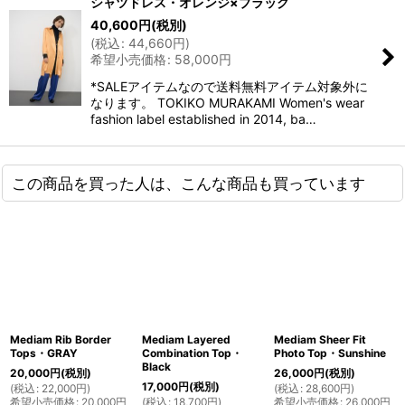
シャツドレス・オレンジ×ブラック
40,600
円
(税別)
(
税込
:
44,660
円
)
希望小売価格
:
58,000
円
*SALEアイテムなので送料無料アイテム対象外に
なります。 TOKIKO MURAKAMI Women's wear
fashion label established in 2014, ba…
この商品を買った人は、こんな商品も買っています
Mediam Rib Border
Mediam Layered
Mediam Sheer Fit
Tops・GRAY
Combination Top・
Photo Top・Sunshine
Black
20,000
円
(税別)
26,000
円
(税別)
17,000
円
(税別)
(
税込
:
22,000
円
)
(
税込
:
28,600
円
)
希望小売価格
:
20,000
円
(
税込
:
18,700
円
)
希望小売価格
:
26,000
円