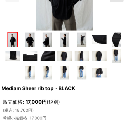
Mediam Sheer rib top・BLACK
販売価格
:
17,000
円
(税別)
(
税込
:
18,700
円
)
希望小売価格
:
17,000
円