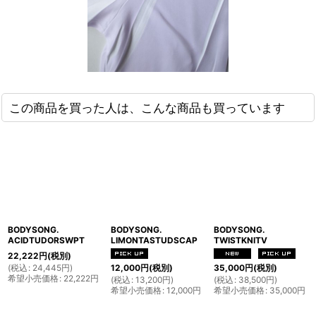
この商品を買った人は、こんな商品も買っています
BODYSONG.
BODYSONG.
BODYSONG.
ACIDTUDORSWPT
LIMONTASTUDSCAP
TWISTKNITV
22,222
円
(税別)
(
税込
:
24,445
円
)
12,000
円
(税別)
35,000
円
(税別)
希望小売価格
:
22,222
円
(
税込
:
13,200
円
)
(
税込
:
38,500
円
)
希望小売価格
:
12,000
円
希望小売価格
:
35,000
円