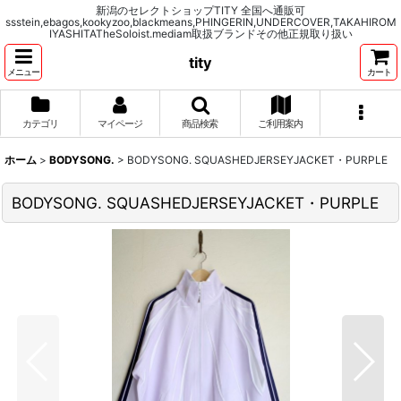
新潟のセレクトショップTITY 全国へ通販可
ssstein,ebagos,kookyzoo,blackmeans,PHINGERIN,UNDERCOVER,TAKAHIROM
IYASHITATheSoloist.mediam取扱ブランドその他正規取り扱い
tity
メニュー
カート
カテゴリ
マイページ
商品検索
ご利用案内
ホーム
>
BODYSONG.
>
BODYSONG. SQUASHEDJERSEYJACKET・PURPLE
BODYSONG. SQUASHEDJERSEYJACKET・PURPLE