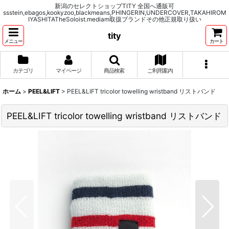
新潟のセレクトショップTITY 全国へ通販可
ssstein,ebagos,kookyzoo,blackmeans,PHINGERIN,UNDERCOVER,TAKAHIROM
IYASHITATheSoloist.mediam取扱ブランドその他正規取り扱い
tity
メニュー
カート
カテゴリ
マイページ
商品検索
ご利用案内
ホーム
>
PEEL&LIFT
>
PEEL&LIFT tricolor towelling wristband リストバンド
PEEL&LIFT tricolor towelling wristband リストバンド