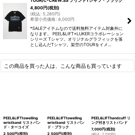
TOUR/C-CREW.SS プリントTシャツ・ブラック
4,800
円
(税別)
(
税込
:
5,280
円
)
希望小売価格
:
8,000
円
*SALEアイテムなので送料無料アイテム対象外に
なります。 PEEL&LIFT×LUKERコラボレーション
シリーズ Tシャツ。オリジナルグラフィックを落
とし込んだTシャツ。架空のTOURをイメ…
この商品を買った人は、こんな商品も買っています
PEEL&LIFTtowelling
PEEL&LIFTtowelling
PEEL&LIFThandcuff リ
wristband リストバン
wristband リストバン
ング付きリストバンド
ド・ターコイズ
ド・ブラック
7,000
円
(税別)
2,500
円
(税別)
2,500
円
(税別)
(
税込
:
7,700
円
)