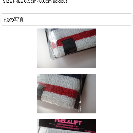
SIZE FREE 6.5cm×8.0cm soldout
他の写真