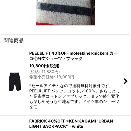
関連商品
PEEL&LIFT 40%OFF moleskine knickers カー
ゴ七分丈ショーツ・ブラック
10,800
円
(税別)
(
税込
:
11,880
円
)
希望小売価格
:
18,000
円
*セールアイテムなので送料無料対象外です。
PEEL&LIFT パンツ。コットン100％。さらっとし
た高密度コットンファブリック。タフで経年変化
も楽しめそうな生地感です。ドイツ軍のショーツ
をモ…
FABRICK 40%OFF ×KEN KAGAMI "URBAN
LIGHT BACKPACK"・white