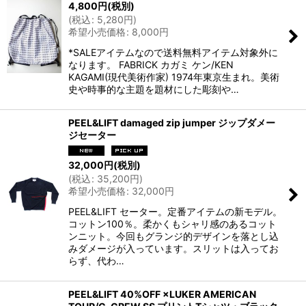
4,800
円
(税別)
(
税込
:
5,280
円
)
希望小売価格
:
8,000
円
*SALEアイテムなので送料無料アイテム対象外に
なります。 FABRICK カガミ ケン/KEN
KAGAMI(現代美術作家) 1974年東京生まれ。美術
史や時事的な主題を題材にした彫刻や…
PEEL&LIFT damaged zip jumper ジップダメー
ジセーター
32,000
円
(税別)
(
税込
:
35,200
円
)
希望小売価格
:
32,000
円
PEEL&LIFT セーター。定番アイテムの新モデル。
コットン100％。柔かくもシャリ感のあるコット
ンニット。今回もグランジ的デザインを落とし込
みダメージが入っています。スリットは入ってお
らず、代わ…
PEEL&LIFT 40%OFF ×LUKER AMERICAN