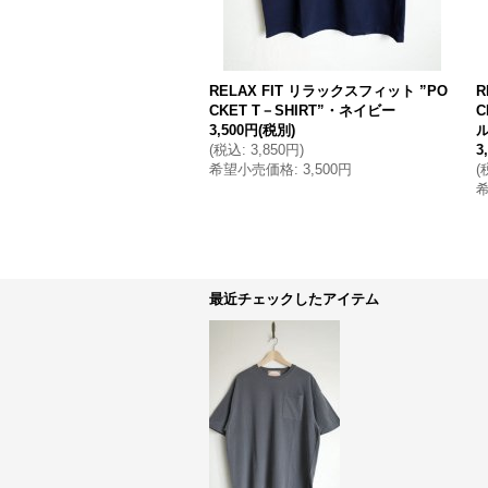
RELAX FIT リラックスフィット ”PO
R
CKET T－SHIRT”・ネイビー
C
3,500円
(税別)
(
税込
:
3,850円
)
3
希望小売価格
:
3,500円
(
最近チェックしたアイテム