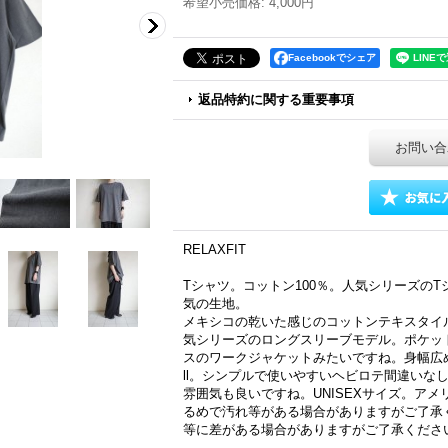
希望小売価格
:
4,000円
Facebookでシェア
返品特約に関する重要事項
お問い合
RELAXFIT
Tシャツ。コットン100％。人気シリーズの
気の生地。
メキシコの乾いた感じのコットンテキスタイ
気シリーズのロングスリーブモデル。ポケッ
スのワークジャケットみたいですね。身幅広め、着丈
ll。シンプルで使いやすいヘビロテ間違いな
雰囲気も良いですね。UNISEXサイズ。ア
るめで汚れ等がある場合がありますがご了承
等に差がある場合がありますがご了承くださ