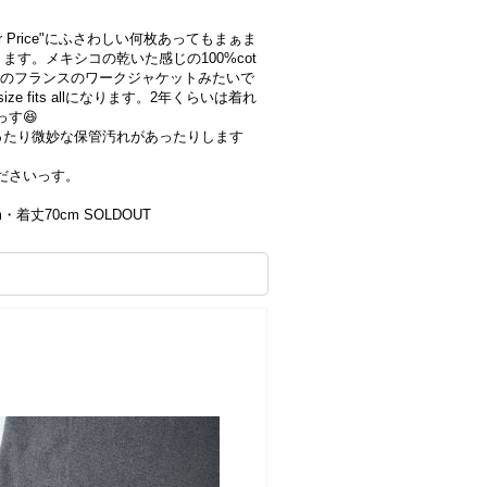
tter Price"にふさわしい何枚あってもまぁま
す。メキシコの乾いた感じの100%cot
昔のフランスのワークジャケットみたいで
e fits allになります。2年くらいは着れ
す😆
ったり微妙な保管汚れがあったりします
ださいっす。
m・着丈70cm SOLDOUT