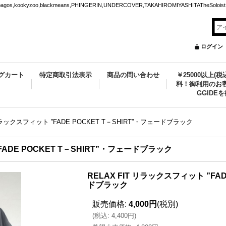
ookyzoo,blackmeans,PHINGERIN,UNDERCOVER,TAKAHIROMIYASHITATheSoloist.
ログイン
グカート
特定商取引法表示
商品の問い合わせ
￥25000以上(
料！御利用のお客
GGIDE
 リラックスフィット ”FADE POCKET T－SHIRT”・フェードブラック
FADE POCKET T－SHIRT”・フェードブラック
RELAX FIT リラックスフィット ”FAD
ドブラック
販売価格
:
4,000円
(税別)
(
税込
:
4,400円
)