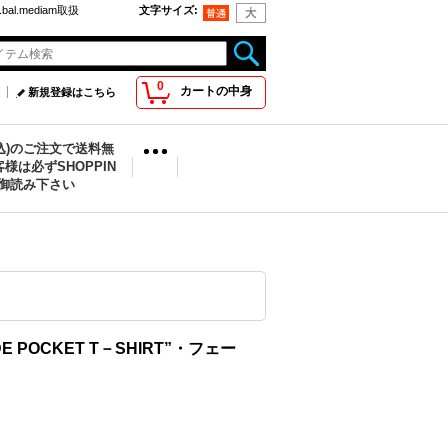
bal.mediam取扱
文字サイズ
:
0
カートの中身
新規登録はこちら
税込)のご注文で送料無
様は必ずSHOPPIN
を御読み下さい
E POCKET T－SHIRT”・フェー