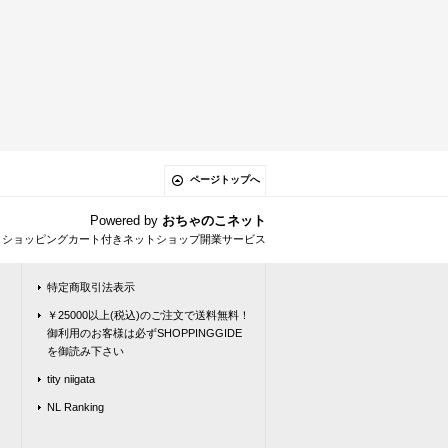
ページトップへ
Powered by
おちゃのこネット
とショッピングカート付きネットショップ開業サービス
特定商取引法表示
￥25000以上(税込)のご注文で送料無料！
御利用のお客様は必ずSHOPPINGGIDE
を御読み下さい
tity niigata
NL Ranking