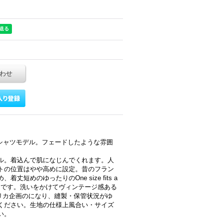
わせ
Tシャツモデル。フェードしたような雰囲
ル。着込んで肌になじんでくれます。人
トの位置はやや高めに設定。昔のフラン
短めのゆったりのOne size fits a
しです。洗いをかけてヴィンテージ感ある
メリカ企画のになり、縫製・保管状況がゆ
ください。生地の仕様上風合い・サイズ
い。