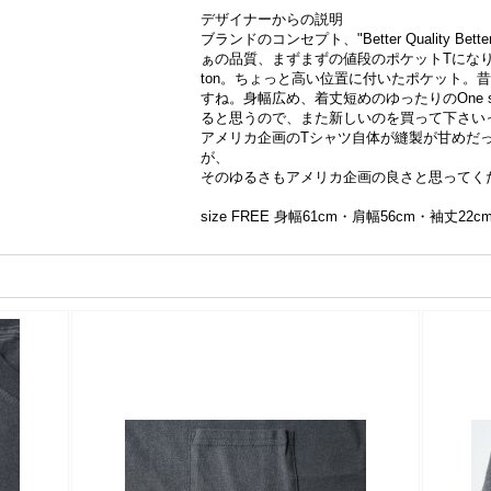
デザイナーからの説明
ブランドのコンセプト、"Better Quality Be
ぁの品質、まずまずの値段のポケットTになりま
ton。ちょっと高い位置に付いたポケット。
すね。身幅広め、着丈短めのゆったりのOne siz
ると思うので、また新しいのを買って下さいっ
アメリカ企画のTシャツ自体が縫製が甘めだ
が、
そのゆるさもアメリカ企画の良さと思ってく
size FREE 身幅61cm・肩幅56cm・袖丈22c