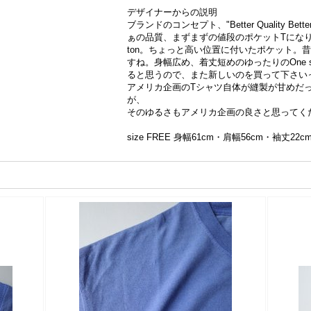
デザイナーからの説明
ブランドのコンセプト、"Better Quality Be
ぁの品質、まずまずの値段のポケットTになりま
ton。ちょっと高い位置に付いたポケット。
すね。身幅広め、着丈短めのゆったりのOne siz
ると思うので、また新しいのを買って下さいっ
アメリカ企画のTシャツ自体が縫製が甘めだ
が、
そのゆるさもアメリカ企画の良さと思ってく
size FREE 身幅61cm・肩幅56cm・袖丈22c