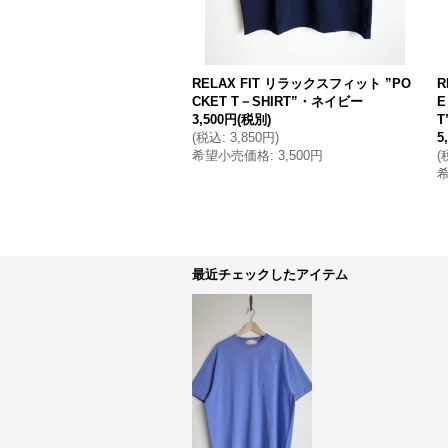
RELAX FIT リラックスフィット ”PO
R
CKET T－SHIRT”・ネイビー
E
3,500円
(税別)
(
税込
:
3,850円
)
5
希望小売価格
:
3,500円
(
最近チェックしたアイテム