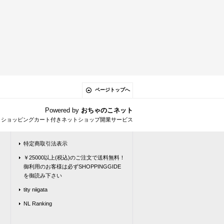
ページトップへ
Powered by
おちゃのこネット
とショッピングカート付きネットショップ開業サービス
特定商取引法表示
￥25000以上(税込)のご注文で送料無料！
御利用のお客様は必ずSHOPPINGGIDE
を御読み下さい
tity niigata
NL Ranking