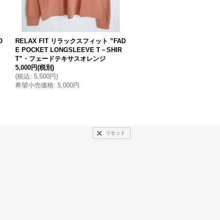
O
RELAX FIT リラックスフィット ”FAD
RELAX FIT リラックスフィッ
E POCKET LONGSLEEVE T－SHIR
CKET T－SHIRT”・アクア
T”・フェードテキサスオレンジ
3,500円
(税別)
5,000円
(税別)
(
税込
:
3,850円
)
(
税込
:
5,500円
)
希望小売価格
:
3,500円
希望小売価格
:
5,000円
リセット