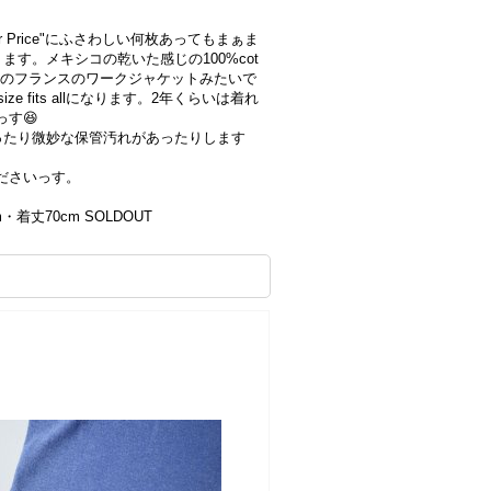
tter Price"にふさわしい何枚あってもまぁま
す。メキシコの乾いた感じの100%cot
昔のフランスのワークジャケットみたいで
e fits allになります。2年くらいは着れ
す😆
ったり微妙な保管汚れがあったりします
ださいっす。
m・着丈70cm SOLDOUT