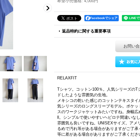
希望小売価格
:
4,000円
Facebookでシェア
返品特約に関する重要事項
お問い合
RELAXFIT
Tシャツ。コットン100％。人気シリーズの
ドしたような雰囲気の生地。
メキシコの乾いた感じのコットンテキスタイ
気シリーズのロングスリーブモデル。ポケッ
スのワークジャケットみたいですね。身幅広め、着丈
ll。シンプルで使いやすいヘビロテ間違いな
雰囲気も良いですね。UNISEXサイズ。ア
るめで汚れ等がある場合がありますがご了承
等に差がある場合がありますがご了承くださ