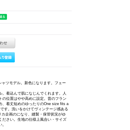
わせ
Tシャツモデル。新色になります。フェー
ル。着込んで肌になじんでくれます。人
トの位置はやや高めに設定。昔のフラン
短めのゆったりのOne size fits a
しです。洗いをかけてヴィンテージ感ある
メリカ企画のになり、縫製・保管状況がゆ
ください。生地の仕様上風合い・サイズ
い。