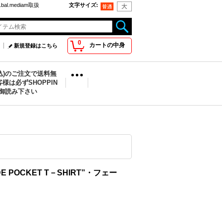
bal.mediam取扱
文字サイズ
:
0
カートの中身
新規登録はこちら
税込)のご注文で送料無
様は必ずSHOPPIN
を御読み下さい
E POCKET T－SHIRT”・フェー