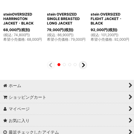
steinOVERSIZED
stein OVERSIZED
stein OVERSIZED
HARRINGTON
SINGLE BREASTED
FLIGHT JACKET・
JACKET・BLACK
LONG JACKET
BLACK
68,000
円
(税別)
79,000
円
(税別)
92,000
円
(税別)
(
税込
:
74,800
円
)
(
税込
:
86,900
円
)
(
税込
:
101,200
円
)
希望小売価格
:
68,000
円
希望小売価格
:
79,000
円
希望小売価格
:
92,000
円
ホーム
ショッピングカート
マイページ
お気に入り
最近チェックしたアイテム