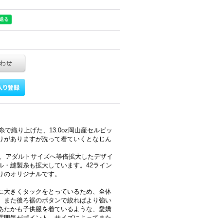
わせ
糸で織り上げた、13.0oz岡山産セルビッ
りがありますが洗って着ていくとなじん
モチーフとし、アダルトサイズへ等倍拡大したデザイ
ル・縫製糸も拡大しています。42ライン
入りのオリジナルです。
に大きくタックをとっているため、全体
。また後ろ裾のボタンで絞ればより強い
あたかも子供服を着ているような、愛嬌
雰囲気がポイント。サイズによってまた