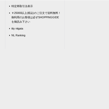
特定商取引法表示
￥25000以上(税込)のご注文で送料無料！
御利用のお客様は必ずSHOPPINGGIDE
を御読み下さい
tity niigata
NL Ranking