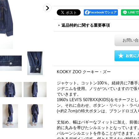
Facebookでシェア
返品特約に関する重要事項
お問い合
KOOKY ZOO クーキー・ズー
ジャケット。コットン100％。経緯共に7番手
ジデニムを使用。ノリがついていますので張
でいきます。
1960's LEVI'S 507BXX(KIDS)を
ン。それに合わせ、ボタン・リベット・ラベ
(=約2.7cm)の特大ボタンは、ブランドロゴ
丈短め、幅はバギーなフィットに加え、前後
的に丸みを帯びたシルエットとなっています
バルーンシルエットを作ることができます。
のあるデザインです。何とも言えない独特な