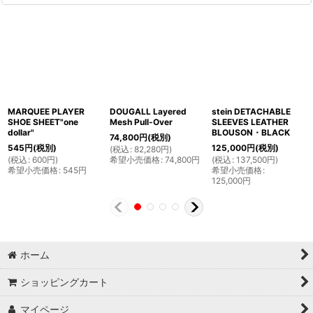
MARQUEE PLAYER
DOUGALL Layered
stein DETACHABLE
SHOE SHEET"one
Mesh Pull-Over
SLEEVES LEATHER
dollar"
BLOUSON・BLACK
74,800
円
(税別)
545
円
(税別)
125,000
円
(税別)
(
税込
:
82,280
円
)
(
税込
:
600
円
)
希望小売価格
:
74,800
円
(
税込
:
137,500
円
)
希望小売価格
:
545
円
希望小売価格
:
125,000
円
ホーム
ショッピングカート
マイページ