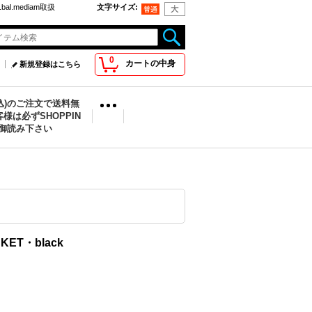
bal.mediam取扱
文字サイズ
:
0
カートの中身
新規登録はこちら
税込)のご注文で送料無
様は必ずSHOPPIN
を御読み下さい
CKET・black