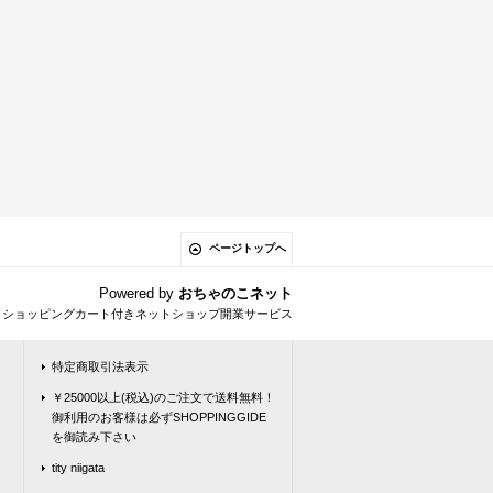
ページトップへ
Powered by
おちゃのこネット
とショッピングカート付きネットショップ開業サービス
特定商取引法表示
￥25000以上(税込)のご注文で送料無料！
御利用のお客様は必ずSHOPPINGGIDE
を御読み下さい
tity niigata