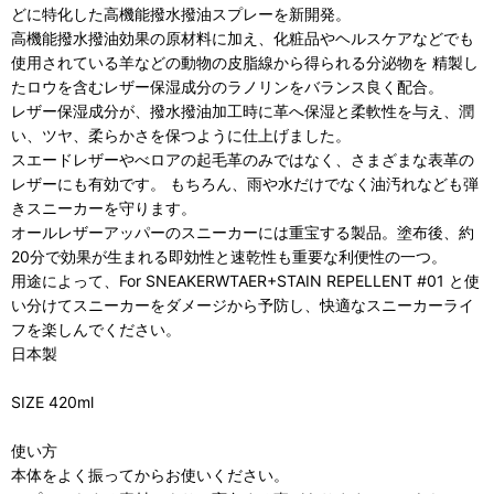
どに特化した高機能撥水撥油スプレーを新開発。
高機能撥水撥油効果の原材料に加え、化粧品やヘルスケアなどでも
使用されている羊などの動物の皮脂線から得られる分泌物を 精製し
たロウを含むレザー保湿成分のラノリンをバランス良く配合。
レザー保湿成分が、撥水撥油加工時に革へ保湿と柔軟性を与え、潤
い、ツヤ、柔らかさを保つように仕上げました。
スエードレザーやべロアの起毛革のみではなく、さまざまな表革の
レザーにも有効です。 もちろん、雨や水だけでなく油汚れなども弾
きスニーカーを守ります。
オールレザーアッパーのスニーカーには重宝する製品。塗布後、約
20分で効果が生まれる即効性と速乾性も重要な利便性の一つ。
用途によって、For SNEAKERWTAER+STAIN REPELLENT #01 と使
い分けてスニーカーをダメージから予防し、快適なスニーカーライ
フを楽しんでください。
日本製
SIZE 420ml
使い方
本体をよく振ってからお使いください。