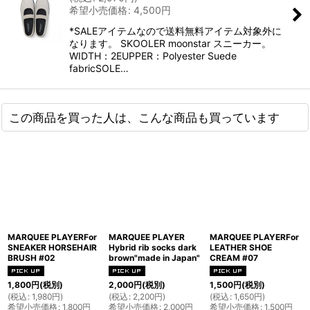
希望小売価格
:
4,500
円
*SALEアイテムなので送料無料アイテム対象外に
なります。 SKOOLER moonstar スニーカー。
WIDTH：2EUPPER：Polyester Suede
fabricSOLE…
この商品を買った人は、こんな商品も買っています
MARQUEE PLAYERFor
MARQUEE PLAYER
MARQUEE PLAYERFor
SNEAKER HORSEHAIR
Hybrid rib socks dark
LEATHER SHOE
BRUSH #02
brown"made in Japan"
CREAM #07
1,800
円
(税別)
2,000
円
(税別)
1,500
円
(税別)
(
税込
:
1,980
円
)
(
税込
:
2,200
円
)
(
税込
:
1,650
円
)
希望小売価格
:
1,800
円
希望小売価格
:
2,000
円
希望小売価格
:
1,500
円