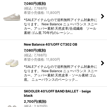
7,080
円
(税別)
(
税込
:
7,788
円
)
希望小売価格
:
11,800
円
*SALEアイテムなので送料無料アイテム対象外に
なります。 New Balance ニューバランス スニー
カー。アッパー素材:天然皮革/合成繊維 ソール
素材:ゴム底 70年代のレーシン…
New Balance 40%OFF CT302 OB
7,080
円
(税別)
(
税込
:
7,788
円
)
希望小売価格
:
11,800
円
*SALEアイテムなので送料無料アイテム対象外に
なります。 New Balance ニューバランス スニー
カー。アッパー素材:天然皮革・ソール素材:ゴム
底。 ニューバランスのベーシック…
SKOOLER 40%OFF BAND BALLET・beige
black
2,700
円
(税別)
(
税込
:
2,970
円
)