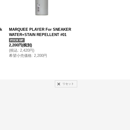
k
MARQUEE PLAYER For SNEAKER
MARQUEE PLAYER Hybrid r
WATER+STAIN REPELLENT #01
s dark brown"made in Japa
2,200円
(税別)
2,000円
(税別)
(
税込
:
2,420円
)
(
税込
:
2,200円
)
希望小売価格
:
2,200円
希望小売価格
:
2,000円
リセット