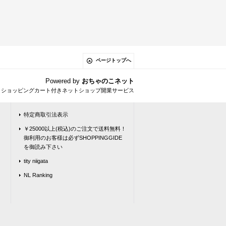
ページトップへ
Powered by
おちゃのこネット
とショッピングカート付きネットショップ開業サービス
特定商取引法表示
￥25000以上(税込)のご注文で送料無料！
御利用のお客様は必ずSHOPPINGGIDE
を御読み下さい
tity niigata
NL Ranking