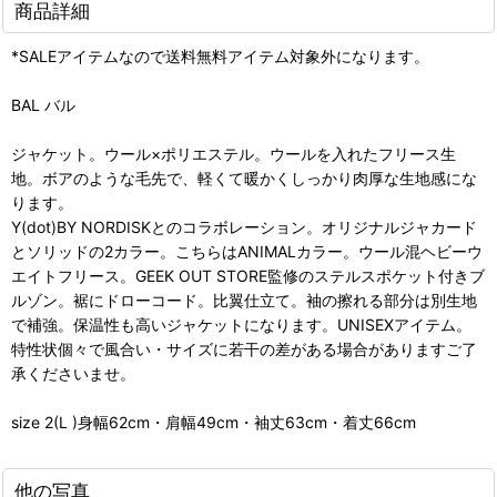
商品詳細
*SALEアイテムなので送料無料アイテム対象外になります。
BAL バル
ジャケット。ウール×ポリエステル。ウールを入れたフリース生
地。ボアのような毛先で、軽くて暖かくしっかり肉厚な生地感にな
ります。
Y(dot)BY NORDISKとのコラボレーション。オリジナルジャカード
とソリッドの2カラー。こちらはANIMALカラー。ウール混ヘビーウ
エイトフリース。GEEK OUT STORE監修のステルスポケット付きブ
ルゾン。裾にドローコード。比翼仕立て。袖の擦れる部分は別生地
で補強。保温性も高いジャケットになります。UNISEXアイテム。
特性状個々で風合い・サイズに若干の差がある場合がありますご了
承くださいませ。
size 2(L )身幅62cm・肩幅49cm・袖丈63cm・着丈66cm
他の写真