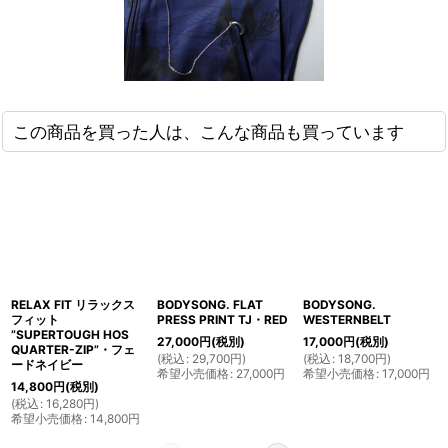
この商品を買った人は、こんな商品も買っています
RELAX FIT リラックス
BODYSONG. FLAT
BODYSONG.
フィット
PRESS PRINT TJ・RED
WESTERNBELT
”SUPERTOUGH HOS
27,000
円
(税別)
17,000
円
(税別)
QUARTER-ZIP”・フェ
(
税込
:
29,700
円
)
(
税込
:
18,700
円
)
ードネイビー
希望小売価格
:
27,000
円
希望小売価格
:
17,000
円
14,800
円
(税別)
(
税込
:
16,280
円
)
希望小売価格
:
14,800
円