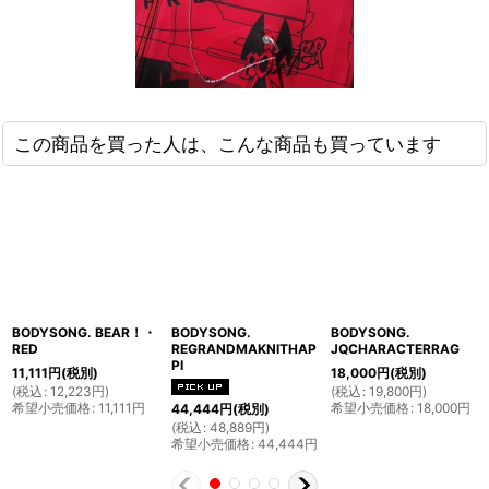
この商品を買った人は、こんな商品も買っています
BODYSONG. BEAR！・
BODYSONG.
BODYSONG.
RED
REGRANDMAKNITHAP
JQCHARACTERRAG
PI
11,111
円
(税別)
18,000
円
(税別)
(
税込
:
12,223
円
)
(
税込
:
19,800
円
)
希望小売価格
:
11,111
円
希望小売価格
:
18,000
円
44,444
円
(税別)
(
税込
:
48,889
円
)
希望小売価格
:
44,444
円