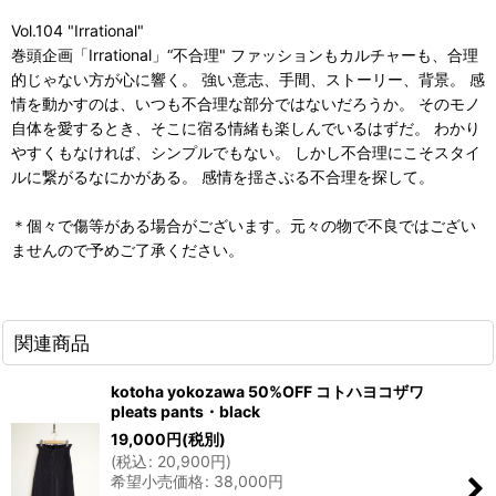
Vol.104 "Irrational"
巻頭企画「Irrational」“不合理" ファッションもカルチャーも、合理
的じゃない方が心に響く。 強い意志、手間、ストーリー、背景。 感
情を動かすのは、いつも不合理な部分ではないだろうか。 そのモノ
自体を愛するとき、そこに宿る情緒も楽しんでいるはずだ。 わかり
やすくもなければ、シンプルでもない。 しかし不合理にこそスタイ
ルに繋がるなにかがある。 感情を揺さぶる不合理を探して。
＊個々で傷等がある場合がございます。元々の物で不良ではござい
ませんので予めご了承ください。
関連商品
kotoha yokozawa 50%OFF コトハヨコザワ
pleats pants・black
19,000
円
(税別)
(
税込
:
20,900
円
)
希望小売価格
:
38,000
円