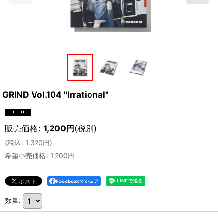
GRIND Vol.104 "Irrational"
販売価格
:
1,200
円
(税別)
(
税込
:
1,320
円
)
希望小売価格
:
1,200
円
Facebookでシェア
数量
: