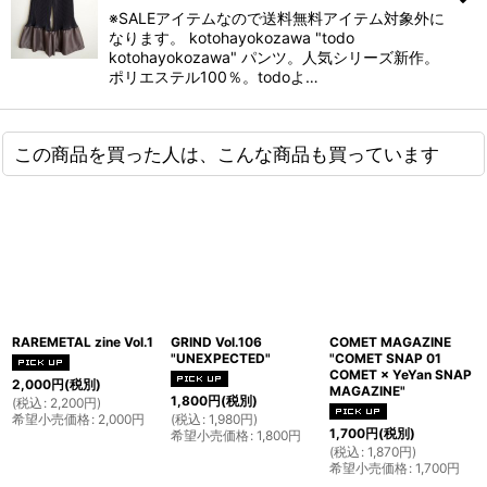
※SALEアイテムなので送料無料アイテム対象外に
なります。 kotohayokozawa "todo
kotohayokozawa" パンツ。人気シリーズ新作。
ポリエステル100％。todoよ…
この商品を買った人は、こんな商品も買っています
RAREMETAL zine Vol.1
GRIND Vol.106
COMET MAGAZINE
"UNEXPECTED"
"COMET SNAP 01
COMET × YeYan SNAP
2,000
円
(税別)
MAGAZINE"
1,800
円
(税別)
(
税込
:
2,200
円
)
希望小売価格
:
2,000
円
(
税込
:
1,980
円
)
1,700
円
(税別)
希望小売価格
:
1,800
円
(
税込
:
1,870
円
)
希望小売価格
:
1,700
円