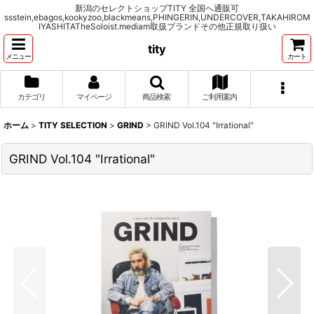
新潟のセレクトショップTITY 全国へ通販可
ssstein,ebagos,kookyzoo,blackmeans,PHINGERIN,UNDERCOVER,TAKAHIROM
IYASHITATheSoloist.mediam取扱ブランドその他正規取り扱い
tity
メニュー
カート
カテゴリ
マイページ
商品検索
ご利用案内
ホーム
>
TITY SELECTION
>
GRIND
>
GRIND Vol.104 "Irrational"
GRIND Vol.104 "Irrational"