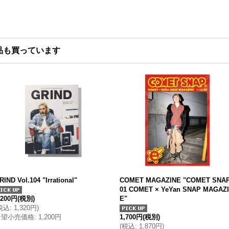
品も買っています
RIND Vol.104 "Irrational"
COMET MAGAZINE "COMET SNA
01 COMET × YeYan SNAP MAGAZ
,200円
(税別)
E"
税込
:
1,320円
)
希望小売価格
:
1,200円
1,700円
(税別)
(
税込
:
1,870円
)