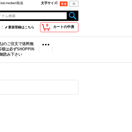
bal.mediam取扱
文字サイズ
:
0
カートの中身
新規登録はこちら
税込)のご注文で送料無
様は必ずSHOPPIN
を御読み下さい