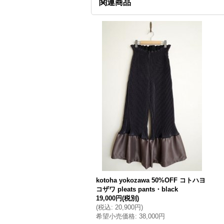
関連商品
kotoha yokozawa 50%OFF コトハヨ
コザワ pleats pants・black
19,000円
(税別)
(
税込
:
20,900円
)
希望小売価格
:
38,000円