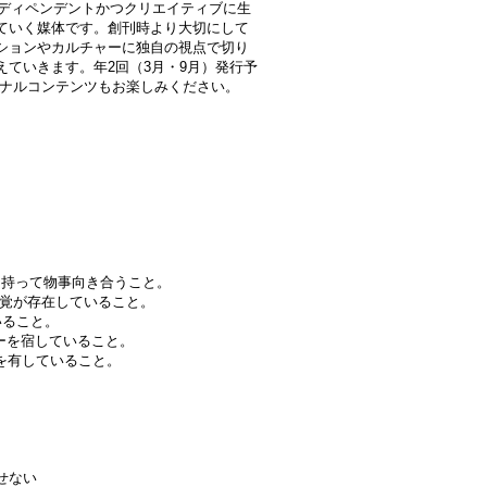
ンディペンデントかつクリエイティブに生
ていく媒体です。創刊時より大切にして
ションやカルチャーに独自の視点で切り
ていきます。年2回（3月・9月）発行予
ジナルコンテンツもお楽しみください。
。
念を持って物事向き合うこと。
感覚が存在していること。
いること。
ャーを宿していること。
ティを有していること。
せない