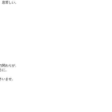
、息苦しい。
。
の関わりが、
うに。
さいませ。