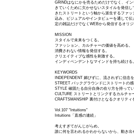
GRINDはなにかを売るためだけでなく、イ
きていくために欠かせないスタイルを発信し
きたストリートという軸から派生するファッ
込み、ビジュアルやインタビューを通して伝え
定の雑誌だけでなくWEBから発信するオリ
MISSION
スタイルで未来をつくる。
ファッション、カルチャーの価値を高める。
消費されない情報を発信する。
クリエイティブな感性を刺激する。
インディペンデントなマインドを持ち続ける
KEYWORDS
INDEPENDENT 媚びずに、流されずに信
STREET バックグラウンドにストリートの
STYLE 確固たる自分自身の在り方を持って
CULTURE ストリートとリンクするカルチ
CRAFTSMANSHIP 裏付けとなるクオリ
Vol.107 "Intuitions"
Intuitions「直感の連続」
考えすぎてがんじがらめ。
誰に何を言われるかわからないから、動き出