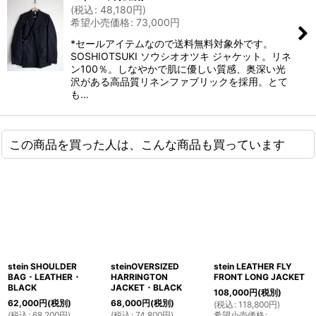
(
税込
:
48,180
円
)
希望小売価格
:
73,000
円
*セールアイテムなので送料無料対象外です。
SOSHIOTSUKI ソウシオオツキ ジャケット。リネ
ン100％。しなやかで肌に優しい質感、奥深い光
沢がある高品質リネンファブリックを採用。とて
も…
この商品を買った人は、こんな商品も買っています
stein SHOULDER
steinOVERSIZED
stein LEATHER FLY
BAG・LEATHER・
HARRINGTON
FRONT LONG JACKET
BLACK
JACKET・BLACK
108,000
円
(税別)
62,000
円
(税別)
68,000
円
(税別)
(
税込
:
118,800
円
)
(
税込
:
68,200
円
)
(
税込
:
74,800
円
)
希望小売価格
: