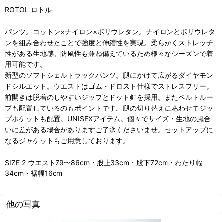
ROTOL ロトル
パンツ。コットン×ナイロン×ポリウレタン。ナイロンとポリウレタ
ンを組み合わせたことで強度と伸縮性を実現。柔らかくストレッチ
性がある生地感。防風性も兼ね備えているため様々なシーズンで着
用可能です。
新型のソフトシェルトラックパンツ。腿にかけて広がるダイヤモン
ドシルエット。ウエストはゴム・ドロスト仕様でストレスフリー。
前開きは脱着のしやすいジップとドット釦を採用。またベルトルー
プも配置しているのもポイントです。腿の切り替えにあわせてジッ
プポケットも配置。UNISEXアイテム。個々でサイズ・生地の風合
いに差がある場合がありますご了承くださいませ。セットアップに
なるジャケットもご用意しております。
SIZE 2 ウエスト79〜86cm・股上33cm・股下72cm・わたり幅
34cm・裾幅16cm
他の写真