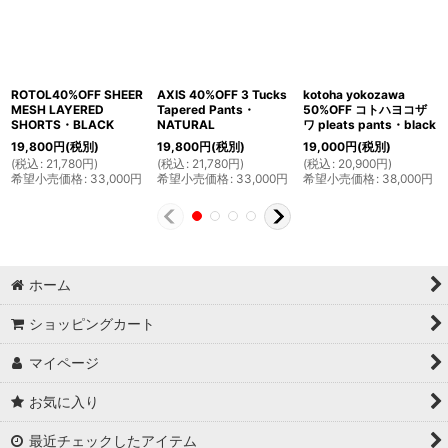
ROTOL40%OFF SHEER
AXIS 40%OFF 3 Tucks
kotoha yokozawa
MESH LAYERED
Tapered Pants・
50%OFF コトハヨコザ
SHORTS・BLACK
NATURAL
ワ pleats pants・black
19,800
円
(税別)
19,800
円
(税別)
19,000
円
(税別)
(
税込
:
21,780
円
)
(
税込
:
21,780
円
)
(
税込
:
20,900
円
)
希望小売価格
:
33,000
円
希望小売価格
:
33,000
円
希望小売価格
:
38,000
円
ホーム
ショッピングカート
マイページ
お気に入り
最近チェックしたアイテム