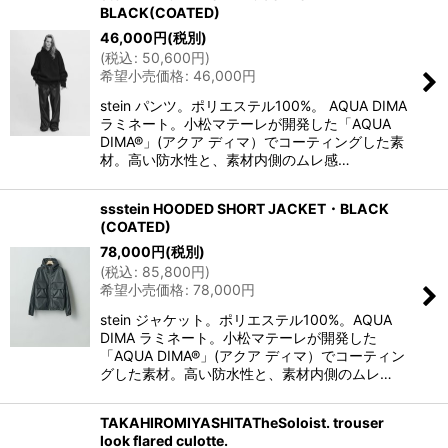
BLACK(COATED)
46,000
円
(税別)
(
税込
:
50,600
円
)
希望小売価格
:
46,000
円
stein パンツ。ポリエステル100%。 AQUA DIMA
ラミネート。小松マテーレが開発した「AQUA
DIMA®」(アクア ディマ）でコーティングした素
材。高い防水性と、素材内側のムレ感…
ssstein HOODED SHORT JACKET・BLACK
(COATED)
78,000
円
(税別)
(
税込
:
85,800
円
)
希望小売価格
:
78,000
円
stein ジャケット。ポリエステル100%。AQUA
DIMA ラミネート。小松マテーレが開発した
「AQUA DIMA®」(アクア ディマ）でコーティン
グした素材。高い防水性と、素材内側のムレ…
TAKAHIROMIYASHITATheSoloist. trouser
look flared culotte.