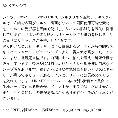
AXIS アクシス
シャツ。30% SILK・70% LINEN。シルクリネン混紡。テキスタイ
ルは、左綾で表面がシルク、裏面がリネンの両面使用可能な素材
を、シルクの光沢感を表面で使用し、リネンの肌触りを裏側に採用
しています。リネンの張り感とボリューム感にも魅力を感じる、品
の良さにリラックスさを持たせた1着です。
深く開いた襟元と、ギャザーによる量感あるフォルムが特徴的なス
キッパーシャツ。デビューシーズンより一番人気が高かったアイテ
ムにより、継続定番型です。前期に比べ、袖丈や着丈・縫製仕様を
改良しています。後ろ身頃は前身よりたっぷり生地を使い自然なド
レープ感があります。袖もたっぷりな生地分量を使いカフスにギャ
ザーが寄ってボリュームあるラインに。サイドには長めのスリット
を入れています。UNISEXアイテム。生地の特性状個々で風合い・
生地ネップ等がある場合がございますが、不良ではございません。
また、サイズに若干の差がある場合がありますが、予めご了承くだ
さいませ。
size FREE 身幅65cm・肩幅56cm・袖丈60cm・着丈90cm