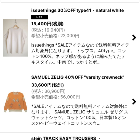
issuethings 30%OFF type41・natural white
15,400
円
(税別)
(
税込
:
16,940
円
)
希望小売価格
:
22,000
円
issuethings *SALEアイテムなので送料無料アイテ
ム対象外になります。 トップス。40type。コッ
トン100%。ネップ感があるように編みたてたテ
キスタイル。中肉でしっかりとボ…
SAMUEL ZELIG 40%OFF "varsity crewneck"
33,600
円
(税別)
(
税込
:
36,960
円
)
希望小売価格
:
56,000
円
*SALEアイテムなので送料無料アイテム対象外に
なります。 SAMUEL ZELIG サミュエル ゼリグ ス
ウェットシャツ。コットン100%。日本製15オン
スのヘビーウェイトコットンスウ…
stein TRACK EASY TROUSERS ・