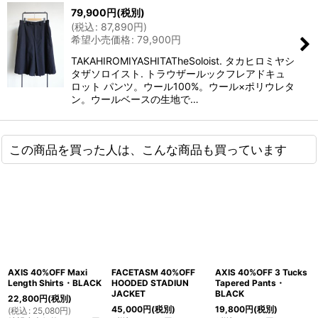
79,900
円
(税別)
(
税込
:
87,890
円
)
希望小売価格
:
79,900
円
TAKAHIROMIYASHITATheSoloist. タカヒロミヤシ
タザソロイスト. トラウザールックフレアドキュ
ロット パンツ。ウール100%。ウール×ポリウレタ
ン。ウールベースの生地で…
この商品を買った人は、こんな商品も買っています
AXIS 40%OFF Maxi
FACETASM 40%OFF
AXIS 40%OFF 3 Tucks
Length Shirts・BLACK
HOODED STADIUN
Tapered Pants・
JACKET
BLACK
22,800
円
(税別)
45,000
円
(税別)
19,800
円
(税別)
(
税込
:
25,080
円
)