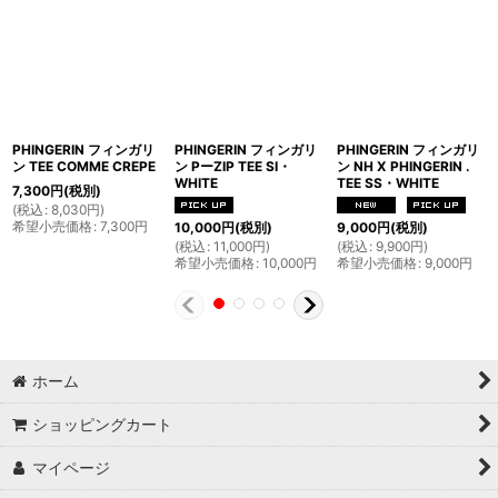
PHINGERIN フィンガリ
PHINGERIN フィンガリ
PHINGERIN フィンガリ
ン TEE COMME CREPE
ン PーZIP TEE SI・
ン NH X PHINGERIN .
WHITE
TEE SS・WHITE
7,300
円
(税別)
(
税込
:
8,030
円
)
希望小売価格
:
7,300
円
10,000
円
(税別)
9,000
円
(税別)
(
税込
:
11,000
円
)
(
税込
:
9,900
円
)
希望小売価格
:
10,000
円
希望小売価格
:
9,000
円
ホーム
ショッピングカート
マイページ