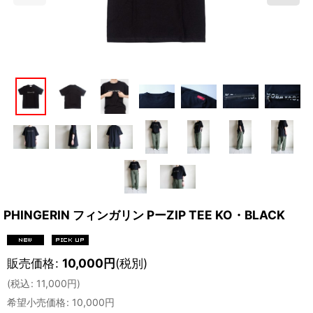
PHINGERIN フィンガリン PーZIP TEE KO・BLACK
販売価格
:
10,000
円
(税別)
(
税込
:
11,000
円
)
希望小売価格
:
10,000
円