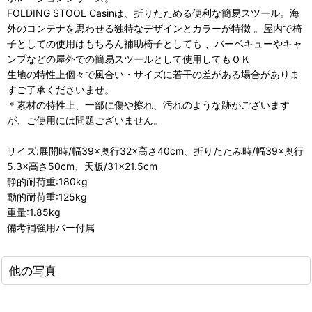
FOLDING STOOL Casinは、折りたためる便利な簡易スツール。海
外のコンテナを思わせる独特なデザインとカラーが特徴 。屋内で椅
子としての使用はもちろん補助椅子としても 、バーベキューやキャ
ンプなどの屋外での簡易スツールとして使用してもＯＫ
生地の特性上個々で風合い・サイズに若干の差がある場合がありま
すご了承くださいませ。
＊素材の特性上、一部に傷や擦れ、汚れのような跡がございます
が、ご使用には問題ございません。
サイズ:展開時/幅39×奥行32×高さ40cm、折りたたみ時/幅39×奥行
5.3×高さ50cm、天板/31×21.5cm
静的耐荷重:180kg
動的耐荷重:125kg
重量:1.85kg
備考補強用バー付属
他の写真