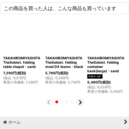
この商品を買った人は、こんな商品も買っています
TAKAHIROMIYASHITA
TAKAHIROMIYASHITA
TAKAHIROMIYASHITA
TheSoloist. folding
TheSoloist. folding
TheSoloist. folding
table chapel・sand
stool DX lesmo・black
container
bask(large)・sand
7,290
円
(税別)
5,790
円
(税別)
(
税込
:
8,019
円
)
(
税込
:
6,369
円
)
希望小売価格
:
7,290
円
希望小売価格
:
5,790
円
5,490
円
(税別)
(
税込
:
6,039
円
)
希望小売価格
:
5,490
円
ホーム