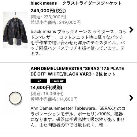
black means クラストライダースジャケット
249,000
円
(税別)
(
税込
:
273,900
円
)
希望小売価格
:
249,000
円
black means ブラックミーンズ ライダース。コッ
トン×レザー。コットンニット地に様々なパッチ
を手作業で縫い合わせた渾身のテキスタイル。パ
ッチ同様ハンドステッチも様々使っています。テ
キス…
ANN DEMEULEMEESTER "SERAX"17.5 PLATE
DÉ OFF-WHITE/BLACK VAR3・2枚セット
14,600
円
(税別)
(
税込
:
16,060
円
)
希望小売価格
:
14,600
円
Ann Demeulemeester Tableware。SERAXとのコ
ラボレーションモデル。ポーセリン100%。磁器
になります。磁器は半透光性で吸水性がありませ
ん。また陶磁器の中では最も硬く、軽…