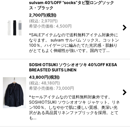
sulvam 40%OFF ”socks”タビ型ロングソック
ス・ブラック
2,700
円
(税別)
(
税込
:
2,970
円
)
希望小売価格
:
4,500
円
*SALEアイテムなので送料無料アイテム対象外に
なります。 sulvam サルバム ソックス。コットン
100％。ハイゲージに編みたてた光沢感・肌触り
がとてもよく伸縮性が強いです。国内で丁…
SOSHI OTSUKI ソウシオオツキ 40%OFF KESA
BREASTED SUITS LINEN
43,800
円
(税別)
(
税込
:
48,180
円
)
希望小売価格
:
73,000
円
*セールアイテムなので送料無料対象外です。
SOSHIOTSUKI ソウシオオツキ ジャケット。リネ
ン100％。しなやかで肌に優しい質感、奥深い光
沢がある高品質リネンファブリックを採用。とて
も…