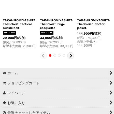
TAKAHIROMIYASHITA
TAKAHIROMIYASHITA
TAKAHIROMIYASHITA
TheSoloist. tactical
TheSoloist. huge
TheSoloist. doctor
buckle belt.
casquette
jacket.
144,900
円
(税別)
(
税込
:
159,390
円
)
29,900
円
(税別)
33,900
円
(税別)
希望小売価格
:
(
税込
:
32,890
円
)
(
税込
:
37,290
円
)
144,900
円
希望小売価格
:
29,900
円
希望小売価格
:
33,900
円
ホーム
ショッピングカート
マイページ
お気に入り
最近チェックしたアイテム