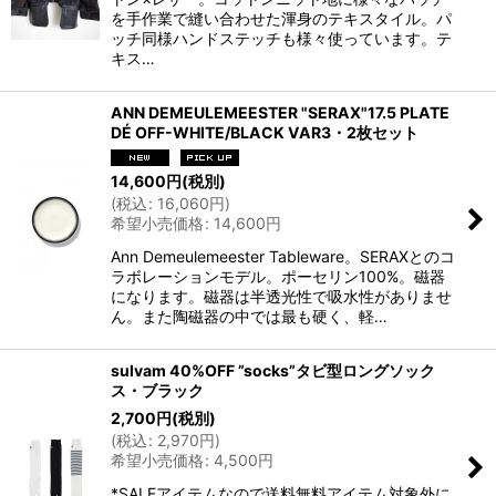
を手作業で縫い合わせた渾身のテキスタイル。パ
ッチ同様ハンドステッチも様々使っています。テ
キス…
ANN DEMEULEMEESTER "SERAX"17.5 PLATE
DÉ OFF-WHITE/BLACK VAR3・2枚セット
14,600
円
(税別)
(
税込
:
16,060
円
)
希望小売価格
:
14,600
円
Ann Demeulemeester Tableware。SERAXとのコ
ラボレーションモデル。ポーセリン100%。磁器
になります。磁器は半透光性で吸水性がありませ
ん。また陶磁器の中では最も硬く、軽…
sulvam 40%OFF ”socks”タビ型ロングソック
ス・ブラック
2,700
円
(税別)
(
税込
:
2,970
円
)
希望小売価格
:
4,500
円
*SALEアイテムなので送料無料アイテム対象外に