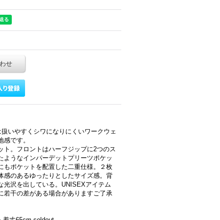
わせ
は扱いやすくシワになりにくいワークウェ
地感です。
ット。フロントはハーフジップに2つのス
たようなインパーデットプリーツポケッ
にもポケットを配置した二重仕様。２枚
体感のあるゆったりとしたサイズ感。背
光沢を出している。UNISEXアイテム
に若干の差がある場合がありますご了承
丈65cm soldout