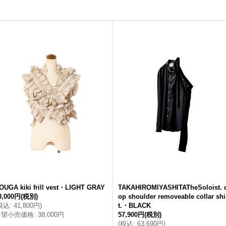
OUGA kiki frill vest・LIGHT GRAY
TAKAHIROMIYASHITATheSoloist. 
8,000円
(税別)
op shoulder removeable collar shi
税込
:
41,800円
)
t.・BLACK
希望小売価格
:
38,000円
57,900円
(税別)
(
税込
:
63,690円
)