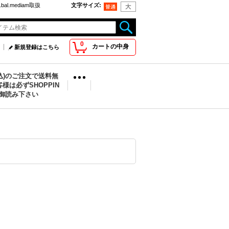
bal.mediam取扱
文字サイズ
:
0
カートの中身
新規登録はこちら
税込)のご注文で送料無
様は必ずSHOPPIN
を御読み下さい