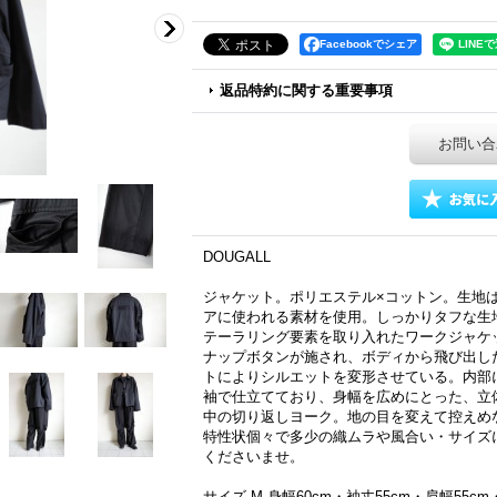
Facebookでシェア
返品特約に関する重要事項
お問い合
DOUGALL
ジャケット。ポリエステル×コットン。生地
アに使われる素材を使用。しっかりタフな生
テーラリング要素を取り入れたワークジャケ
ナップボタンが施され、ボディから飛び出し
トによりシルエットを変形させている。内部
袖で仕立てており、身幅を広めにとった、立
中の切り返しヨーク。地の目を変えて控えめな
特性状個々で多少の織ムラや風合い・サイズ
くださいませ。
サイズ M 身幅60cm・袖丈55cm・肩幅55cm・着