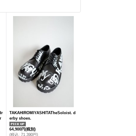
dr
TAKAHIROMIYASHITATheSoloist. d
r
erby shoes.
64,900円
(税別)
(
税込
:
71,390円
)