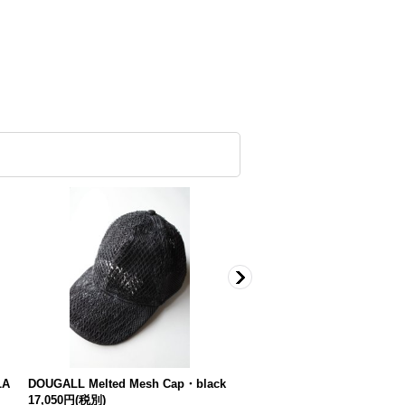
LA
DOUGALL Melted Mesh Cap・black
DOUGALL Layered Mesh S
17,050円
(税別)
ark Multi