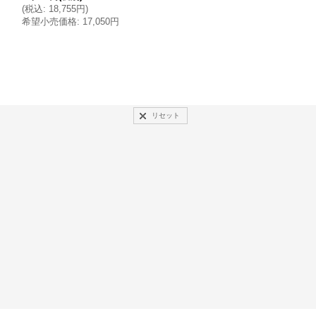
(
税込
:
18,755円
)
希望小売価格
:
17,050円
27,720円
(税別)
(
税込
:
30,492円
)
希望小売価格
:
27,720円
リセット