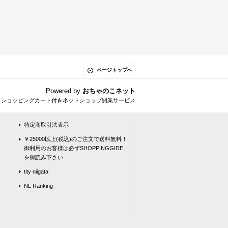
ページトップへ
Powered by
おちゃのこネット
とショッピングカート付きネットショップ開業サービス
特定商取引法表示
￥25000以上(税込)のご注文で送料無料！
御利用のお客様は必ずSHOPPINGGIDE
を御読み下さい
tity niigata
NL Ranking