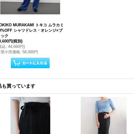
OKIKO MURAKAMI トキコ ムラカミ
0%OFF シャツドレス・オレンジ×ブ
ラック
0,600円
(税別)
税込
:
44,660円
)
希望小売価格
:
58,000円
品も買っています