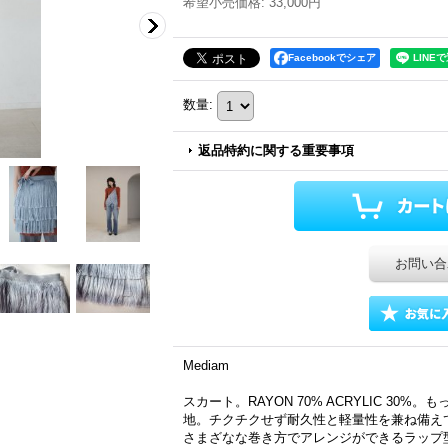
希望小売価格
:
33,000円
Facebookでシェア
数量
:
返品特約に関する重要事項
お問い合
Mediam
スカート。RAYON 70% ACRYLIC 3
地。チクチクせず耐久性と軽量性を兼ね備え
さまざなな巻き方でアレンジができるラップ