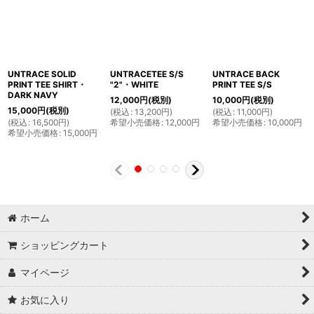
UNTRACE SOLID
UNTRACETEE S/S
UNTRACE BACK
PRINT TEE SHIRT・
"2"・WHITE
PRINT TEE S/S
DARK NAVY
12,000
円
(税別)
10,000
円
(税別)
15,000
円
(税別)
(
税込
:
13,200
円
)
(
税込
:
11,000
円
)
(
税込
:
16,500
円
)
希望小売価格
:
12,000
円
希望小売価格
:
10,000
円
希望小売価格
:
15,000
円
ホーム
ショッピングカート
マイページ
お気に入り