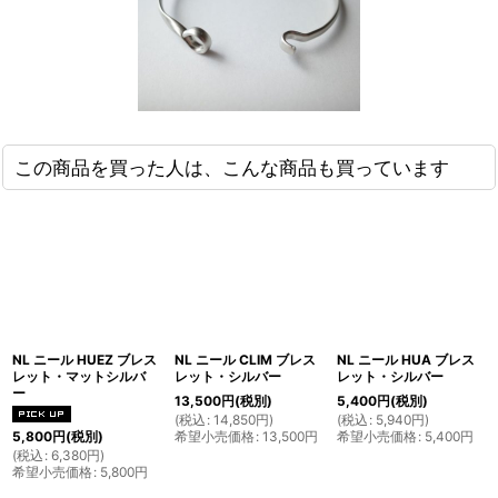
この商品を買った人は、こんな商品も買っています
NL ニール HUEZ ブレス
NL ニール CLIM ブレス
NL ニール HUA ブレス
レット・マットシルバ
レット・シルバー
レット・シルバー
ー
13,500
円
(税別)
5,400
円
(税別)
(
税込
:
14,850
円
)
(
税込
:
5,940
円
)
希望小売価格
:
13,500
円
希望小売価格
:
5,400
円
5,800
円
(税別)
(
税込
:
6,380
円
)
希望小売価格
:
5,800
円