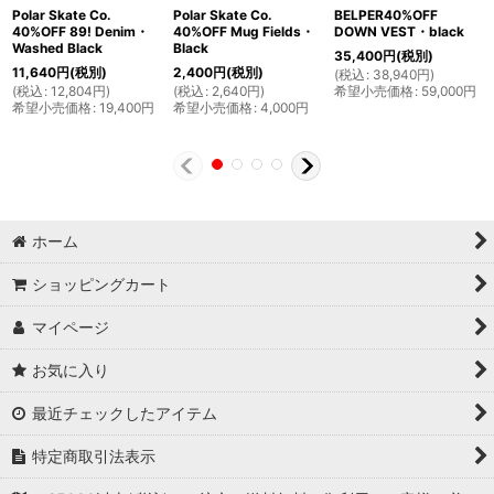
Polar Skate Co.
Polar Skate Co.
BELPER40%OFF
40%OFF 89! Denim・
40%OFF Mug Fields・
DOWN VEST・black
Washed Black
Black
35,400
円
(税別)
11,640
円
(税別)
2,400
円
(税別)
(
税込
:
38,940
円
)
(
税込
:
12,804
円
)
(
税込
:
2,640
円
)
希望小売価格
:
59,000
円
希望小売価格
:
19,400
円
希望小売価格
:
4,000
円
ホーム
ショッピングカート
マイページ
お気に入り
最近チェックしたアイテム
特定商取引法表示