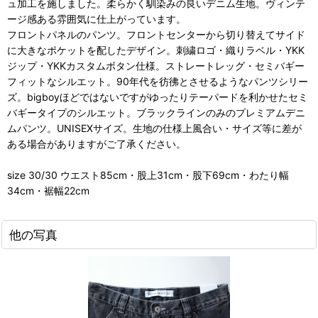
ュ加工を施しました。柔らかく馴染みの良いデニム生地。ヴィンテ
ージ感ある雰囲気に仕上がっています。
フロントパネルのパンツ。フロントセンターから切り替えてサイド
に大きなポケットを配したデザイン。刺繍ロゴ・織りラベル・YKK
ジップ・YKKカスタムボタン仕様。ストレートレッグ・セミバギー
フィットなシルエット。90年代を彷彿とさせるようなパンツシリー
ズ。bigboyほどではないですがゆったりテーパードを利かせたセミ
バギータイプのシルエット。ブラックラインのみのプレミアムデニ
ムパンツ。UNISEXサイズ。生地の仕様上風合い・サイズ等に差が
ある場合がありますがご了承ください。
size 30/30 ウエスト85cm・股上31cm・股下69cm・わたり幅
34cm・裾幅22cm
他の写真