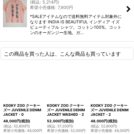
(
税込
:
5,214
円
)
希望小売価格
:
7,900
円
*SALEアイテムなので送料無料アイテム対象外に
なります INDIA IS BEAUTIFUL インディア イズ
ビューティフル シャツ。コットン100%。コット
ンのオーガンジー生地。ガ…
この商品を買った人は、こんな商品も買っています
KOOKY ZOO クーキー
KOOKY ZOO クーキー
KOOKY ZOO クーキー
ズー JUVENILE DENIM
ズー JUVENILE DENIM
ズー JUVENILE DENIM
JACKET・0
JACKET WASHED・2
JACKET・2
48,000
円
(税別)
52,000
円
(税別)
48,000
円
(税別)
(
税込
:
52,800
円
)
(
税込
:
57,200
円
)
(
税込
:
52,800
円
)
希望小売価格
:
48,000
円
希望小売価格
:
52,000
円
希望小売価格
:
48,000
円