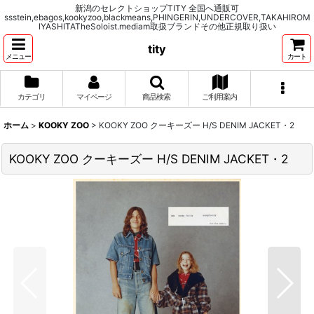
新潟のセレクトショップTITY 全国へ通販可
ssstein,ebagos,kookyzoo,blackmeans,PHINGERIN,UNDERCOVER,TAKAHIROM
IYASHITATheSoloist.mediam取扱ブランドその他正規取り扱い
tity
メニュー
カート
カテゴリ
マイページ
商品検索
ご利用案内
ホーム
>
KOOKY ZOO
>
KOOKY ZOO クーキーズー H/S DENIM JACKET・2
KOOKY ZOO クーキーズー H/S DENIM JACKET・2