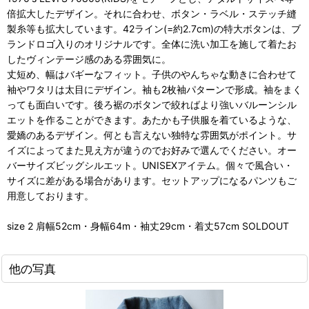
倍拡大したデザイン。それに合わせ、ボタン・ラベル・ステッチ縫
製糸等も拡大しています。42ライン(=約2.7cm)の特大ボタンは、ブ
ランドロゴ入りのオリジナルです。全体に洗い加工を施して着たお
したヴィンテージ感のある雰囲気に。
丈短め、幅はバギーなフィット。子供のやんちゃな動きに合わせて
袖やワタリは太目にデザイン。袖も2枚袖パターンで形成。袖をまく
っても面白いです。後ろ裾のボタンで絞ればより強いバルーンシル
エットを作ることができます。あたかも子供服を着ているような、
愛嬌のあるデザイン。何とも言えない独特な雰囲気がポイント。サ
イズによってまた見え方が違うのでお好みで選んでください。オー
バーサイズビッグシルエット。UNISEXアイテム。個々で風合い・
サイズに差がある場合があります。セットアップになるパンツもご
用意しております。
size 2 肩幅52cm・身幅64m・袖丈29cm・着丈57cm SOLDOUT
他の写真