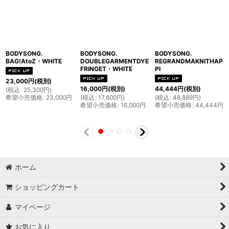
BODYSONG.
BODYSONG.
BODYSONG.
BAG!AtoZ・WHITE
DOUBLEGARMENTDYE
REGRANDMAKNITHAP
FRINGET・WHITE
PI
23,000
円
(税別)
16,000
円
(税別)
44,444
円
(税別)
(
税込
:
25,300
円
)
希望小売価格
:
23,000
円
(
税込
:
17,600
円
)
(
税込
:
48,889
円
)
希望小売価格
:
16,000
円
希望小売価格
:
44,444
円
ホーム
ショッピングカート
マイページ
お気に入り